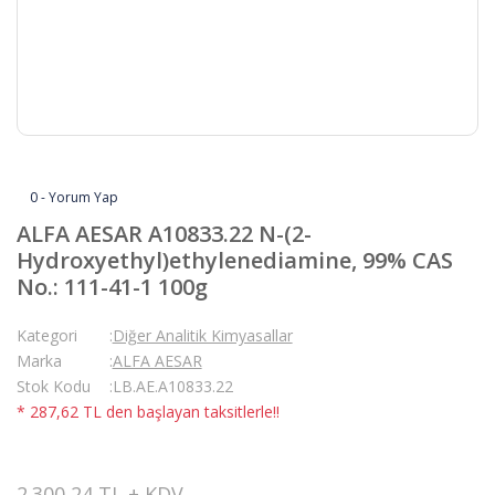
0 - Yorum Yap
ALFA AESAR A10833.22 N-(2-
Hydroxyethyl)ethylenediamine, 99% CAS
No.: 111-41-1 100g
Kategori
Diğer Analitik Kimyasallar
Marka
ALFA AESAR
Stok Kodu
LB.AE.A10833.22
* 287,62 TL den başlayan taksitlerle!!
2.300,24 TL + KDV