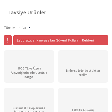
Tavsiye Ürünler
Tüm Markalar
Laboratuvar Kimyasalları Güvenli Kullanım Rehberi
1000 TL ve Üzeri
Binlerce üründe stoktan
Alışverişlerinizde Ücretsiz
teslim
Kargo
Laktik Asit 80,0 % (Gıda Kalite) Pur. gr. 1 lt
1.136,06 TL + KDV
1.363,27 TL
Kurumsal Taleplerinize
Taksitli Alışveriş