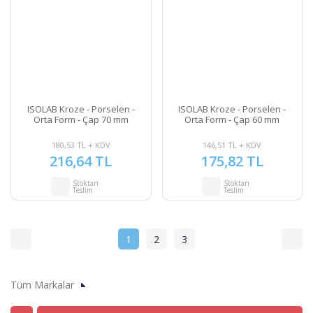
ISOLAB Kroze - Porselen -
ISOLAB Kroze - Porselen -
Orta Form - Çap 70 mm
Orta Form - Çap 60 mm
180,53 TL + KDV
146,51 TL + KDV
216,64 TL
175,82 TL
Stoktan
Stoktan
Teslim
Teslim
1
2
3
Tüm Markalar