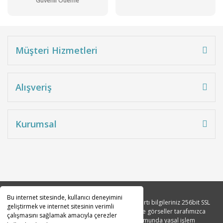
Güvenli Ödeme
Müşteri Hizmetleri
Alışveriş
Kurumsal
Bu internet sitesinde, kullanıcı deneyimini
Copyright 2010© Tüm hakları saklıdır. Kredi kartı bilgileriniz 256bit SSL
geliştirmek ve internet sitesinin verimli
sertifikası ile korunmaktadır. Tüm açıklama ve görseller tarafımızca
çalışmasını sağlamak amacıyla çerezler
tasarlanmıştır. İzinsiz kopyalanması durumunda yasal işlem