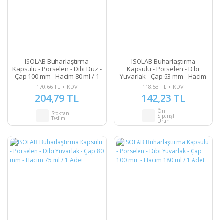
ISOLAB Buharlaştırma
ISOLAB Buharlaştırma
Kapsülü - Porselen - Dibi Düz -
Kapsülü - Porselen - Dibi
Çap 100 mm - Hacim 80 ml / 1
Yuvarlak - Çap 63 mm - Hacim
Adet
40 ml / 1 Adet
170,66 TL + KDV
118,53 TL + KDV
204,79 TL
142,23 TL
Ön
Stoktan
Siparişli
Teslim
Ürün