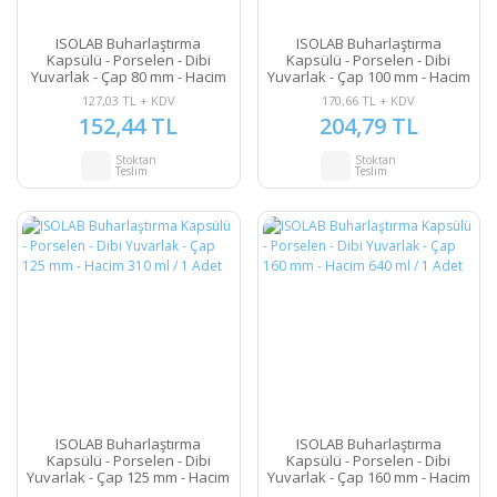
ISOLAB Buharlaştırma
ISOLAB Buharlaştırma
Kapsülü - Porselen - Dibi
Kapsülü - Porselen - Dibi
Yuvarlak - Çap 80 mm - Hacim
Yuvarlak - Çap 100 mm - Hacim
75 ml / 1 Adet
180 ml / 1 Adet
127,03 TL + KDV
170,66 TL + KDV
152,44 TL
204,79 TL
Stoktan
Stoktan
Teslim
Teslim
ISOLAB Buharlaştırma
ISOLAB Buharlaştırma
Kapsülü - Porselen - Dibi
Kapsülü - Porselen - Dibi
Yuvarlak - Çap 125 mm - Hacim
Yuvarlak - Çap 160 mm - Hacim
310 ml / 1 Adet
640 ml / 1 Adet