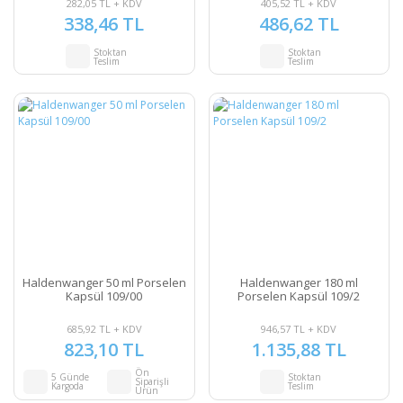
282,05 TL + KDV
405,52 TL + KDV
338,46 TL
486,62 TL
Stoktan
Stoktan
Teslim
Teslim
Haldenwanger 50 ml Porselen
Haldenwanger 180 ml
Kapsül 109/00
Porselen Kapsül 109/2
685,92 TL + KDV
946,57 TL + KDV
823,10 TL
1.135,88 TL
Ön
5 Günde
Stoktan
Siparişli
Kargoda
Teslim
Ürün