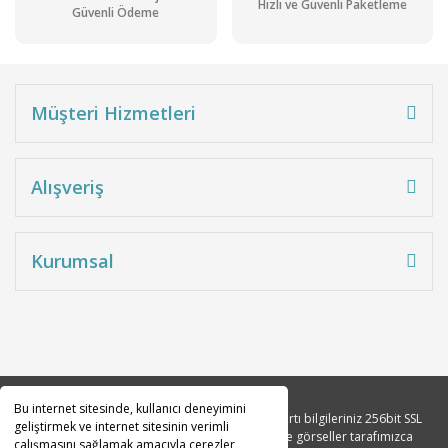
Hızlı ve Güvenli Paketleme
Güvenli Ödeme
Müşteri Hizmetleri
Alışveriş
Kurumsal
Bu internet sitesinde, kullanıcı deneyimini
Copyright 2010© Tüm hakları saklıdır. Kredi kartı bilgileriniz 256bit SSL
geliştirmek ve internet sitesinin verimli
sertifikası ile korunmaktadır. Tüm açıklama ve görseller tarafımızca
çalışmasını sağlamak amacıyla çerezler