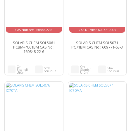
CAS Number: 160848-22-6
CAS Number: 609771-63-3
SOLARIS CHEM SOL5061
SOLARIS CHEM SOL5071
PCBM-PC61BM CAS No.:
PC71BM CAS No.: 609771-63-3
160848-22-6
Ön
Ön
Stok
Stok
Siparişli
Siparişli
Sorunuz
Sorunuz
Ürün
Ürün