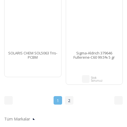
SOLARIS CHEM SOL5063 Tris-
Sigma-Aldrich 379646
PCBM
Fullerene-C60 99.5% 5 gr
Stok
Sorunuz
1
2
Tüm Markalar