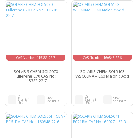
CAS Number: 115383-22-7
CAS Number: 160848-22-6
SOLARIS CHEM SOL5070
SOLARIS CHEM SOL5163
Fullerene C70 CAS No.:
WSC60MA – C60 Malonic Acid
115383-22-7
Ön
Ön
Stok
Stok
Siparişli
Siparişli
Sorunuz
Sorunuz
Ürün
Ürün