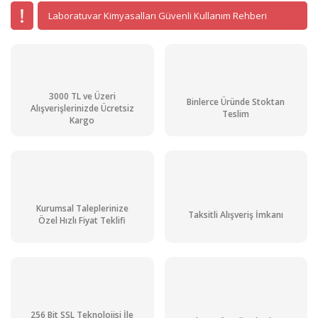
Laboratuvar Kimyasalları Güvenli Kullanım Rehberi
3000 TL ve Üzeri
Binlerce Üründe Stoktan
Alışverişlerinizde Ücretsiz
Teslim
Kargo
Kurumsal Taleplerinize
Taksitli Alışveriş İmkanı
Özel Hızlı Fiyat Teklifi
256 Bit SSL Teknolojisi İle