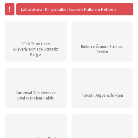
Laboratuvar Kimyasalları Güvenli Kullanım Rehberi
3000 TL ve Üzeri
Binlerce Üründe Stoktan
Alışverişlerinizde Ücretsiz
Teslim
Kargo
ISOLAB Erlen SET 50 ml, 100 ml, 250 mL / 1'er Adet
762,99 TL + KDV
915,59 TL
Kurumsal Taleplerinize
Taksitli Alışveriş İmkanı
Özel Hızlı Fiyat Teklifi
Stoktan Teslim
Heidolph Hei-PLATE Sensor Advanced Package Core+ Isıtıcılı Manyetik Karı
52.077,81 TL + KDV