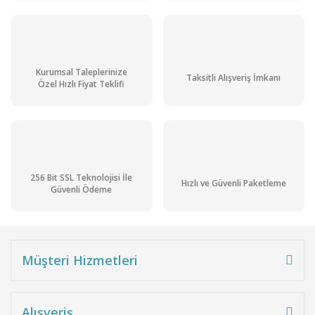
Kurumsal Taleplerinize
Taksitli Alışveriş İmkanı
Özel Hızlı Fiyat Teklifi
256 Bit SSL Teknolojisi İle
Hızlı ve Güvenli Paketleme
Güvenli Ödeme
ISOLAB Soğutucu - Düz - 250 mm - Dişi Şilif : NS 24/29 - Erkek Şilif : NS 2
977,85 TL + KDV
1.173,42 TL
Müşteri Hizmetleri
Stoktan Teslim
Alışveriş