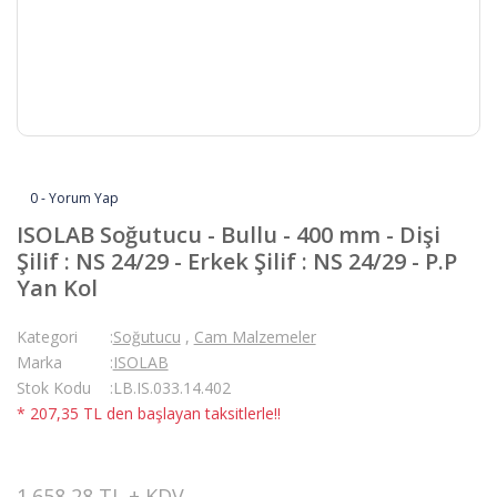
0 - Yorum Yap
ISOLAB Soğutucu - Bullu - 400 mm - Dişi
Şilif : NS 24/29 - Erkek Şilif : NS 24/29 - P.P
Yan Kol
Kategori
Soğutucu
,
Cam Malzemeler
Marka
ISOLAB
Stok Kodu
LB.IS.033.14.402
* 207,35 TL den başlayan taksitlerle!!
1.658,28 TL + KDV