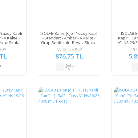
 Yüzey Kaplı
ISOLAB Balon Joje - Yüzey Kaplı
ISOLAB B
- A Kalite -
- Standart - Amber - A Kalite -
Kaplı” ''Ca
Beyaz Skala -
Grup Sertifikalı - Beyaz Skala -
A” NS 29/32
 / 1 Adet
25 ml - NS 10/19 / 1 Adet
 KDV
730,63 TL + KDV
4.87
 TL
876,75 TL
5.8
n
Stoktan
Teslim