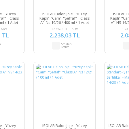
e ''Yüzey
ISOLAB Balon Joje ''Yüzey
ISOLAB B
faf” ''Class
Kaplı” ''Cam” ''Şeffaf” ''Class
Kaplı” ''Ca
ml / 1 Adet
A” Ns 19/26 / 400 ml / 1 Adet
A” NS 14/2
+ KDV
1.865,02 TL + KDV
1.73
1 TL
2.238,03 TL
2.0
n
Stoktan
Teslim
e ''Yüzey
ISOLAB Balon Joje ''Yüzey
ISOLAB Balo