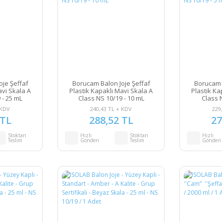
je Şeffaf
Borucam Balon Joje Şeffaf
Borucam 
avi Skala A
Plastik Kapaklı Mavi Skala A
Plastik Ka
 - 25 mL
Class NS 10/19 - 10 mL
Class 
 KDV
240,43 TL + KDV
229
 TL
288,52 TL
27
Stoktan
Hızlı
Stoktan
Hızlı
Teslim
Gönderi
Teslim
Gönderi