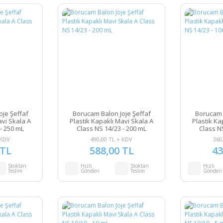
je Şeffaf
Borucam Balon Joje Şeffaf
Borucam 
avi Skala A
Plastik Kapaklı Mavi Skala A
Plastik Ka
- 250 mL
Class NS 14/23 - 200 mL
Class N
 KDV
490,00 TL + KDV
360
 TL
588,00 TL
43
Stoktan
Hızlı
Stoktan
Hızlı
Teslim
Gönderi
Teslim
Gönderi