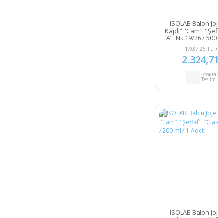
ISOLAB Balon Joj
Kaplı” ''Cam” ''Şef
A” Ns 19/26 / 500 
1.937,26 TL 
2.324,7
Stokta
Teslim
ISOLAB Balon Joj