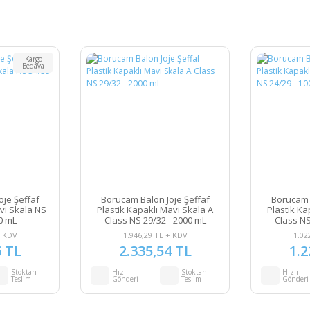
Kargo
Bedava
je Şeffaf
Borucam Balon Joje Şeffaf
Borucam 
vi Skala NS
Plastik Kapaklı Mavi Skala A
Plastik Ka
0 mL
Class NS 29/32 - 2000 mL
Class NS
+ KDV
1.946,29 TL + KDV
1.02
6 TL
2.335,54 TL
1.2
Stoktan
Hızlı
Stoktan
Hızlı
Teslim
Gönderi
Teslim
Gönderi