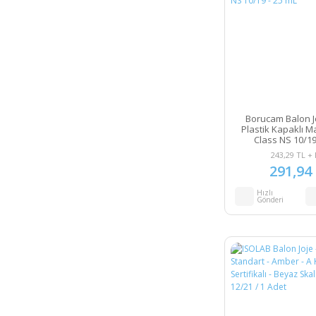
Borucam Balon Jo
Plastik Kapaklı M
Class NS 10/19
243,29 TL +
291,94
Hızlı
Gönderi