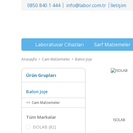
0850 840 1 444
info@labor.com.tr
İletişim
Laboratuvar Cihazları
Sarf Malzemeler
Anasayfa
Cam Malzemeler
Balon Joje
Ürün Grupları
Balon Joje
Cam Malzemeler
Tüm Markalar
ISOLAB
ISOLAB (82)