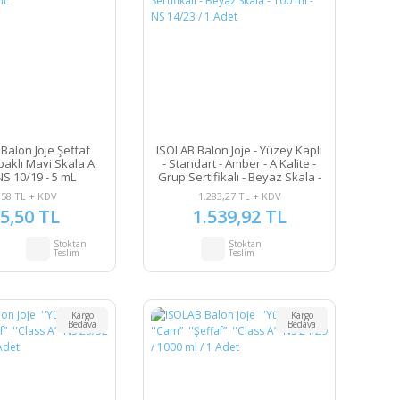
Balon Joje Şeffaf
ISOLAB Balon Joje - Yüzey Kaplı
paklı Mavi Skala A
- Standart - Amber - A Kalite -
NS 10/19 - 5 mL
Grup Sertifikalı - Beyaz Skala -
100 ml - NS 14/23 / 1 Adet
,58 TL + KDV
1.283,27 TL + KDV
5,50 TL
1.539,92 TL
Stoktan
Stoktan
Teslim
Teslim
Kargo
Kargo
Bedava
Bedava