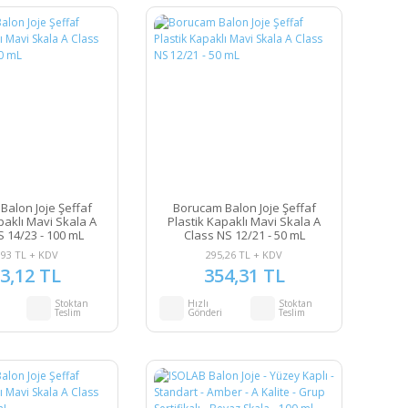
Balon Joje Şeffaf
Borucam Balon Joje Şeffaf
paklı Mavi Skala A
Plastik Kapaklı Mavi Skala A
S 14/23 - 100 mL
Class NS 12/21 - 50 mL
,93 TL + KDV
295,26 TL + KDV
3,12 TL
354,31 TL
Stoktan
Hızlı
Stoktan
Teslim
Gönderi
Teslim