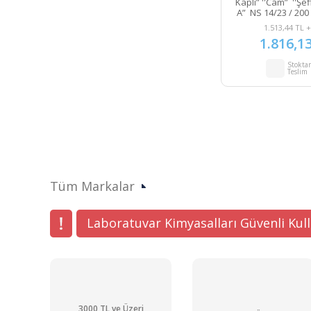
Kaplı” ''Cam” ''Şef
A” NS 14/23 / 200 
1.513,44 TL 
1.816,1
Stokta
Teslim
Tüm Markalar
Laboratuvar Kimyasalları Güvenli Kul
3000 TL ve Üzeri