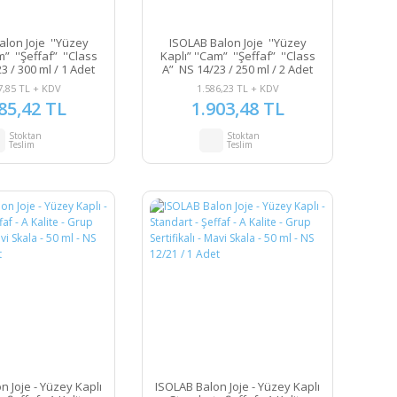
alon Joje ''Yüzey
ISOLAB Balon Joje ''Yüzey
m” ''Şeffaf” ''Class
Kaplı” ''Cam” ''Şeffaf” ''Class
3 / 300 ml / 1 Adet
A” NS 14/23 / 250 ml / 2 Adet
7,85 TL + KDV
1.586,23 TL + KDV
85,42 TL
1.903,48 TL
Stoktan
Stoktan
Teslim
Teslim
n Joje - Yüzey Kaplı
ISOLAB Balon Joje - Yüzey Kaplı