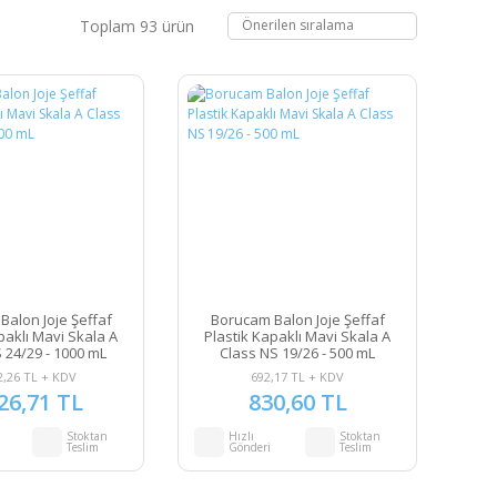
Toplam 93 ürün
Balon Joje Şeffaf
Borucam Balon Joje Şeffaf
paklı Mavi Skala A
Plastik Kapaklı Mavi Skala A
 24/29 - 1000 mL
Class NS 19/26 - 500 mL
2,26 TL + KDV
692,17 TL + KDV
26,71 TL
830,60 TL
Stoktan
Hızlı
Stoktan
Teslim
Gönderi
Teslim