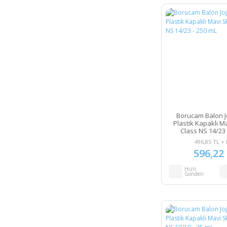
Borucam Balon Jo
Plastik Kapaklı M
Class NS 14/23 
496,85 TL +
596,22
Hızlı
Gönderi