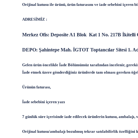
Orijinal kutusu ile ürünü, ürün faturasını ve iade sebebini içeren
ADRESİMİZ :
Merkez Ofis: Deposite A1 Blok Kat 1 No. 217B İkitell
DEPO: Şahintepe Mah. İGTOT Toptancılar Sitesi 1. Ad
Gelen ürün öncelikle İade Bölümümüz tarafından incelenir, gerekir 
İade etmek üzere gönderdiğiniz ürünlerde tam olması gereken öğel
Ürünün faturası,
İade sebebini içeren yazı
7 günlük süre içerisinde iade edilecek ürünlerin kutusu, ambalajı, v
Orijinal kutusu/ambalajı bozulmuş tekrar satılabilirlik özelliğin