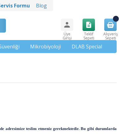
Servis Formu
Blog
Üye
Teklif
Alışveriş
Girişi
Sepeti
Sepeti
Güvenliği
Mikrobiyoloji
DLAB Special
nde adresimize teslim etmeniz gerekmektedir. Bu gibi durumlarda