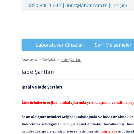
0850 840 1 444
info@labor.com.tr
İletişim
Laboratuvar Cihazları
Sarf Malzemeler
Anasayfa
Sayfalar
İade Şartları
İade Şartları
İptal ve İade Şartları
İade ürünlerin orjinal ambalajlarında yırtık, aşınma ve ezilme v
Satın aldığınız ürünleri orijinal ambalajında ve hasarsız olmak koşu
İade etmek istediğiniz ürünü; orijinal ambalajı bozulmamış, ha
ürünler Kargo ile gönderiliyorsa iade masrafı
müşteriye
ait olacak