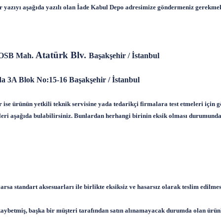
 bir yazıyı aşağıda yazılı olan İade Kabul Depo adresimize göndermeniz gerekmek
Atatürk Blv.
i OSB Mah.
Başakşehir / İstanbul
a 3A Blok No:15-16 Başakşehir / İstanbul
ise ürünün yetkili teknik servisine yada tedarikçi firmalara test etmeleri için 
eri aşağıda bulabilirsiniz. Bunlardan herhangi birinin eksik olması durumunda
arsa standart aksesuarları ile birlikte eksiksiz ve hasarsız olarak teslim edilme
i kaybetmiş, başka bir müşteri tarafından satın alınamayacak durumda olan ürün