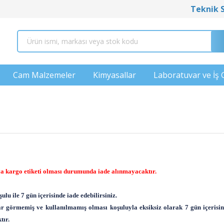
Teknik 
Cam Malzemeler
Kimyasallar
Laboratuvar ve İş 
eya kargo etiketi olması durumunda iade alınmayacaktır.
lu ile 7 gün içerisinde iade edebilirsiniz.
sar görmemiş ve kullanılmamış olması koşuluyla eksiksiz olarak 7 gün içerisi
tır.