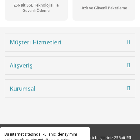
256 Bit SSL Teknolojisi İle
Hızlı ve Güvenli Paketleme
Güvenli Ödeme
Müşteri Hizmetleri
Alışveriş
Kurumsal
Bu internet sitesinde, kullanıcı deneyimini
Copyright 2010© Tüm hakları saklıdır. Kredi kartı bilgileriniz 256bit SSL
geliştirmek ve internet sitesinin verimli