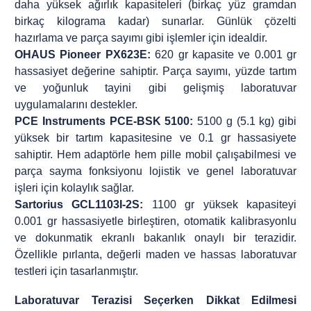
daha yüksek ağırlık kapasiteleri (birkaç yüz gramdan
birkaç kilograma kadar) sunarlar. Günlük çözelti
hazırlama ve parça sayımı gibi işlemler için idealdir.
OHAUS Pioneer PX623E:
620 gr kapasite ve 0.001 gr
hassasiyet değerine sahiptir. Parça sayımı, yüzde tartım
ve yoğunluk tayini gibi gelişmiş laboratuvar
uygulamalarını destekler.
PCE Instruments PCE-BSK 5100:
5100 g (5.1 kg) gibi
yüksek bir tartım kapasitesine ve 0.1 gr hassasiyete
sahiptir. Hem adaptörle hem pille mobil çalışabilmesi ve
parça sayma fonksiyonu lojistik ve genel laboratuvar
işleri için kolaylık sağlar.
Sartorius GCL1103I-2S:
1100 gr yüksek kapasiteyi
0.001 gr hassasiyetle birleştiren, otomatik kalibrasyonlu
ve dokunmatik ekranlı bakanlık onaylı bir terazidir.
Özellikle pırlanta, değerli maden ve hassas laboratuvar
testleri için tasarlanmıştır.
Laboratuvar Terazisi Seçerken Dikkat Edilmesi