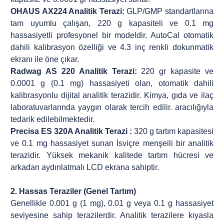
OHAUS
AX224 Analitik Terazi:
GLP/GMP standartlarına
tam uyumlu çalışan, 220 g kapasiteli ve 0.1 mg
hassasiyetli profesyonel bir modeldir. AutoCal otomatik
dahili kalibrasyon özelliği ve 4.3 inç renkli dokunmatik
ekranı ile öne çıkar.
Radwag AS 220 Analitik Terazi:
220 gr kapasite ve
0.0001 g (0.1 mg) hassasiyeti olan, otomatik dahili
kalibrasyonlu dijital analitik terazidir. Kimya, gıda ve ilaç
laboratuvarlarında yaygın olarak tercih edilir. aracılığıyla
tedarik edilebilmektedir.
Precisa ES 320A Analitik Terazi :
320 g tartım kapasitesi
ve 0.1 mg hassasiyet sunan İsviçre menşeili bir analitik
terazidir. Yüksek mekanik kalitede tartım hücresi ve
arkadan aydınlatmalı LCD ekrana sahiptir.
2. Hassas Teraziler (Genel Tartım)
Genellikle 0.001 g (1 mg), 0.01 g veya 0.1 g hassasiyet
seviyesine sahip terazilerdir. Analitik terazilere kıyasla