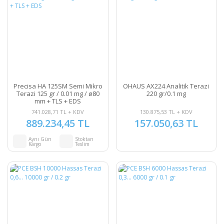
Precisa HA 125SM Semi Mikro
OHAUS AX224 Analitik Terazi
Terazi 125 gr / 0.01 mg / ø80
220 gr/0.1 mg
mm + TLS + EDS
741.028,71 TL + KDV
130.875,53 TL + KDV
889.234,45 TL
157.050,63 TL
Aynı Gün
Stoktan
Kargo
Teslim