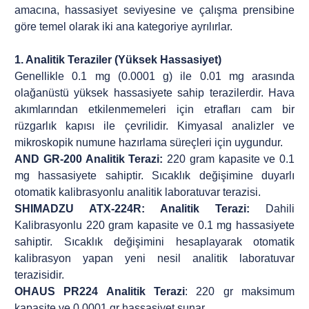
amacına, hassasiyet seviyesine ve çalışma prensibine
göre temel olarak iki ana kategoriye ayrılırlar.
1. Analitik Teraziler (Yüksek Hassasiyet)
Genellikle 0.1 mg (0.0001 g) ile 0.01 mg arasında
olağanüstü yüksek hassasiyete sahip terazilerdir. Hava
akımlarından etkilenmemeleri için etrafları cam bir
rüzgarlık kapısı ile çevrilidir. Kimyasal analizler ve
mikroskopik numune hazırlama süreçleri için uygundur.
AND GR-200 Analitik Terazi:
220 gram kapasite ve 0.1
mg hassasiyete sahiptir. Sıcaklık değişimine duyarlı
otomatik kalibrasyonlu analitik laboratuvar terazisi.
SHIMADZU ATX-224R: Analitik Terazi:
Dahili
Kalibrasyonlu 220 gram kapasite ve 0.1 mg hassasiyete
sahiptir. Sıcaklık değişimini hesaplayarak otomatik
kalibrasyon yapan yeni nesil analitik laboratuvar
terazisidir.
OHAUS PR224 Analitik Terazi
: 220 gr maksimum
kapasite ve 0.0001 gr hassasiyet sunar.