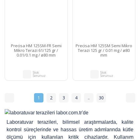
Precisa HM 125SM-FR Semi
Precisa HM 125SM Semi Mikro
Mikro Terazi 61/125 gr /
Terazi 125 gr / 0.01 mg / ø80
0.01/0.1 mg / ø80 mm
mm
Stok
Stok
Sorunuz
Sorunuz
1
2
3
4
..
30
Laboratuvar terazileri, bilimsel araştırmalarda, kalite
kontrol süreçlerinde ve hassas üretim adımlarında kütle
ölçümü için kullanılan kritik cihazlardır. Kullanım