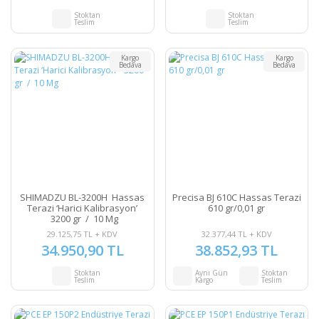
Stoktan
Stoktan
Teslim
Teslim
Kargo
Kargo
Bedava
Bedava
SHIMADZU BL-3200H Hassas
Precisa BJ 610C Hassas Terazi
Terazi ‘Harici Kalibrasyon’
610 gr/0,01 gr
3200 gr / 10 Mg
29.125,75 TL + KDV
32.377,44 TL + KDV
34.950,90 TL
38.852,93 TL
Stoktan
Aynı Gün
Stoktan
Teslim
Kargo
Teslim