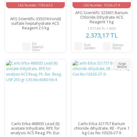
CAS Number: 7782-63-0
CAS Number: 10326-27-9
AFG Scientific 323601 Barium
Chloride Dihydrate ACS
AFG Scientific 335074 Iron(II)
Reagent 1 kg
sulfate heptahydrate ACS
Reagent 2.5 kg
1.977,64 TL + KDV
2.373,17 TL
Ön
Hızlı
Stoktan
Siparişli
Gönderi
Teslim
Ürün
Kargo
Bedava
Carlo Erba 468935 Lead (II)
Carlo Erba 321757 Barium
acetate trihydrate, RPE for
chloride dihydrate, RE - Pure 1
analysis ACS Reag. Ph. Eur.
kg Cas No:10326-27-9