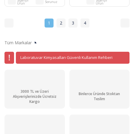
Siparişli
Siparişli
Sorunuz
Ürün
Ürün
1
2
3
4
Tüm Markalar
Laboratuvar Kimyasalları Güvenli Kullanım Rehberi
3000 TL ve Üzeri
Binlerce Üründe Stoktan
Alışverişlerinizde Ücretsiz
Teslim
Kargo