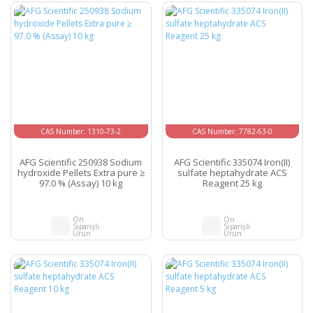
CAS Number: 1310-73-2
CAS Number: 7782-63-0
AFG Scientific 250938 Sodium
AFG Scientific 335074 Iron(II)
hydroxide Pellets Extra pure ≥
sulfate heptahydrate ACS
97.0 % (Assay) 10 kg
Reagent 25 kg
Ön
Ön
Siparişli
Siparişli
Ürün
Ürün