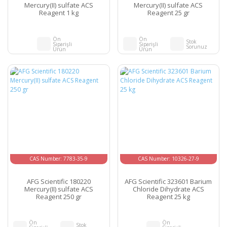
Mercury(II) sulfate ACS
Mercury(II) sulfate ACS
Reagent 1 kg
Reagent 25 gr
Ön
Ön
Stok
Siparişli
Siparişli
Sorunuz
Ürün
Ürün
CAS Number: 7783-35-9
CAS Number: 10326-27-9
AFG Scientific 180220
AFG Scientific 323601 Barium
Mercury(II) sulfate ACS
Chloride Dihydrate ACS
Reagent 250 gr
Reagent 25 kg
Ön
Ön
Stok