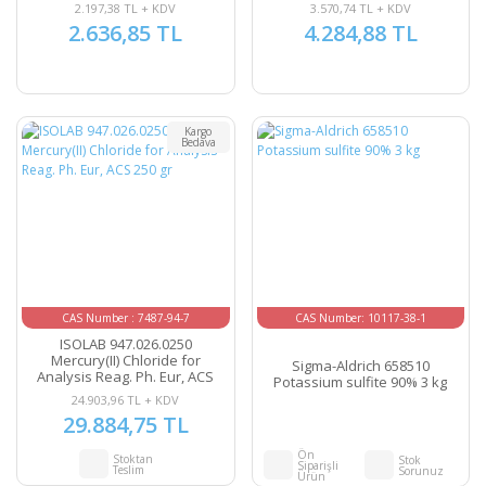
Reag. USP 250 gr CAS No:6080-
2.197,38 TL + KDV
3.570,74 TL + KDV
56-4
2.636,85 TL
4.284,88 TL
Kargo
Bedava
CAS Number : 7487-94-7
CAS Number: 10117-38-1
ISOLAB 947.026.0250
Mercury(II) Chloride for
Sigma-Aldrich 658510
Analysis Reag. Ph. Eur, ACS
Potassium sulfite 90% 3 kg
250 gr
24.903,96 TL + KDV
29.884,75 TL
Ön
Stoktan
Stok
Siparişli
Teslim
Sorunuz
Ürün