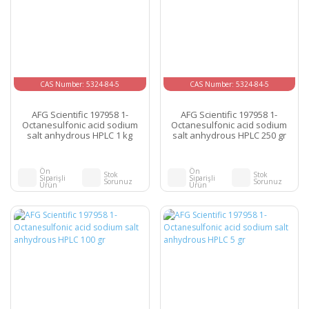
CAS Number: 5324-84-5
CAS Number: 5324-84-5
AFG Scientific 197958 1-
AFG Scientific 197958 1-
Octanesulfonic acid sodium
Octanesulfonic acid sodium
salt anhydrous HPLC 1 kg
salt anhydrous HPLC 250 gr
Ön
Ön
Stok
Stok
Siparişli
Siparişli
Sorunuz
Sorunuz
Ürün
Ürün