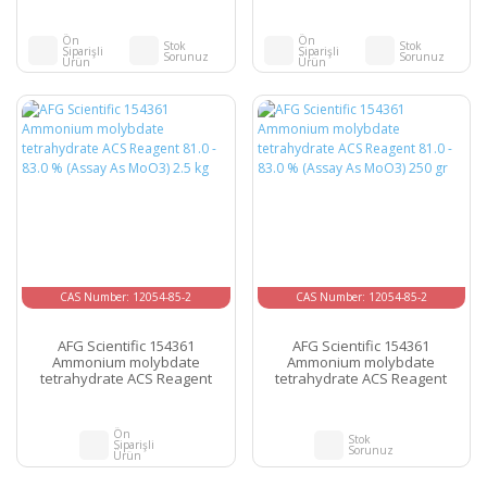
81.0 - 83.0 % (Assay As MoO3)
81.0 - 83.0 % (Assay As MoO3)
10 kg
5 kg
Ön
Ön
Stok
Stok
Siparişli
Siparişli
Sorunuz
Sorunuz
Ürün
Ürün
CAS Number: 12054-85-2
CAS Number: 12054-85-2
AFG Scientific 154361
AFG Scientific 154361
Ammonium molybdate
Ammonium molybdate
tetrahydrate ACS Reagent
tetrahydrate ACS Reagent
81.0 - 83.0 % (Assay As MoO3)
81.0 - 83.0 % (Assay As MoO3)
2.5 kg
250 gr
Ön
Stok
Siparişli
Sorunuz
Ürün