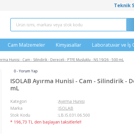
Teknik 
Cam Malzemeler
Kimyasallar
Laboratuvar ve İş 
rma Hunisi - Cam - Silindirik - Dereceli - PTFE Musluklu - NS 19/26 - 500 mL
0 - Yorum Yap
ISOLAB Ayırma Hunisi - Cam - Silindirik - D
mL
Kategori
Ayırma Hunisi
Marka
ISOLAB
Stok Kodu
LB.IS.031.06.500
* 196,73 TL den başlayan taksitlerle!!