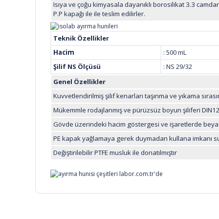
Isıya ve çoğu kimyasala dayanıklı borosilikat 3.3 camdan
P.P kapağı ile ile teslim edilirler.
Teknik Özellikler
Hacim
: 50
Şilif NS Ölçüsü
: NS 29/32
Genel Özellikler
Kuvvetlendirilmiş şilif kenarları taşınma ve yıkama sıras
Mükemmle rodajlanmış ve pürüzsüz boyun şiliferi DIN12
Gövde üzerindeki hacim göstergesi ve işaretlerde beyaz
PE kapak yağlamaya gerek duymadan kullana imkanı s
Değiştirilebilir PTFE musluk ile donatılmıştır
Bu ürünün fiyat bilgisi, resim, ürün açıklamalarında ve di