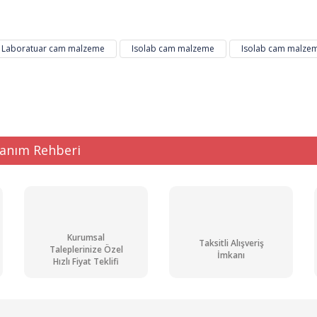
Bu ürüne ilk yorumu siz yapın!
Laboratuar cam malzeme
Isolab cam malzeme
Isolab cam malzem
Yorum Yaz
lanım Rehberi
Gönder
Kurumsal
Taksitli Alışveriş
Taleplerinize Özel
İmkanı
Hızlı Fiyat Teklifi