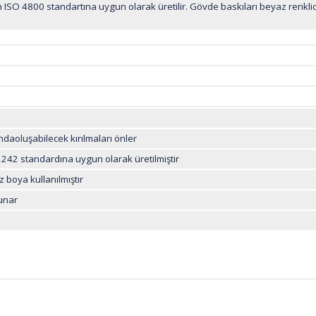
 ISO 4800 standartına uygun olarak üretilir. Gövde baskıları beyaz renklid
0 mL
ındaoluşabilecek kırılmaları önler
242 standardına uygun olarak üretilmiştir
 boya kullanılmıştır
unar
ğer konularda yetersiz gördüğünüz noktaları öneri formunu kullanarak tarafı