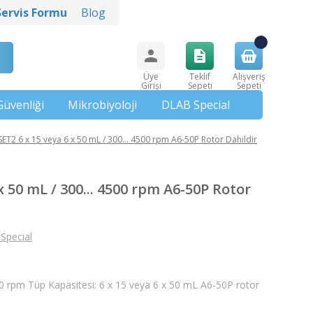
Servis Formu
Blog
Üye
Teklif
Alışveriş
Girişi
Sepeti
Sepeti
Güvenliği
Mikrobiyoloji
DLAB Special
ET2 6 x 15 veya 6 x 50 mL / 300... 4500 rpm A6-50P Rotor Dahildir
 50 mL / 300... 4500 rpm A6-50P Rotor
Special
500 rpm Tüp Kapasitesi: 6 x 15 veya 6 x 50 mL A6-50P rotor