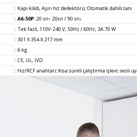
: Kapı kilidi, Aşırı hız dedektörü; Otomatik dahili tanı
:
A6-50P
: 20 sn↑ 20sn / 90 sn↓
: Tek fazlı,
110V-240 V, 50Hz / 60Hz, 3A
70 W
: 301 X 354 X 217 mm
: 6 kg
: CE, UL, IVD
: Hız/RCF anahtarı; Kısa süreli çalıştırma işlevi; sesli uya