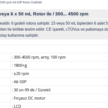
eya 6 x 50 mL Rotor ile / 300... 4500 rpm
dealdir. 6 godeli rotora sahiptir. 15 veya 50 mL tüplerden 6 adet 
eri ile birlikte teslim edilir. CE işaretli, cTÜVus ve patlamaya da
olay kullanıma sahiptir.
: 300-4500 rpm, artış: 100 rpm
: 1800×g
: ±20 rpm
: A6-50P
: 30 sn-99 dk / Sürekli
: Fırçasız DC motor
: LCD