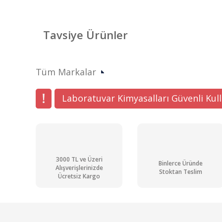
Bu ürünün fiyat bilgisi, resim, ürün açıklamalarında ve di
Görüş ve önerileriniz için teşekkür ederiz.
Tavsiye Ürünler
Ürün resmi kalitesiz, bozuk veya görüntülenemiyor.
Ürün açıklamasında eksik bilgiler bulunuyor.
Tüm Markalar
Ürün bilgilerinde hatalar bulunuyor.
Ürün fiyatı diğer sitelerden daha pahalı.
Laboratuvar Kimyasalları Güvenli Kul
Bu ürüne benzer farklı alternatifler olmalı.
3000 TL ve Üzeri
Binlerce Üründe
Alışverişlerinizde
Stoktan Teslim
Ücretsiz Kargo