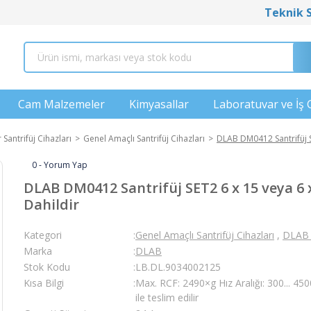
Teknik 
Cam Malzemeler
Kimyasallar
Laboratuvar ve İş 
Santrifüj Cihazları
Genel Amaçlı Santrifüj Cihazları
DLAB DM0412 Santrifüj S
0 - Yorum Yap
DLAB DM0412 Santrifüj SET2 6 x 15 veya 6 x
Dahildir
Kategori
Genel Amaçlı Santrifüj Cihazları
,
DLAB 
Marka
DLAB
Stok Kodu
LB.DL.9034002125
Kısa Bilgi
Max. RCF: 2490×g Hız Aralığı: 300... 4
ile teslim edilir