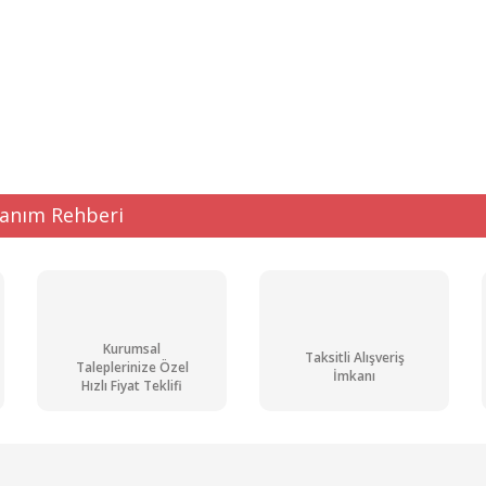
ğer konularda yetersiz gördüğünüz noktaları öneri formunu kullanarak tarafı
Bu ürüne ilk yorumu siz yapın!
Kargo
Bedava
Yorum Yaz
lanım Rehberi
Kurumsal
Taksitli Alışveriş
Taleplerinize Özel
Gönder
İmkanı
Hızlı Fiyat Teklifi