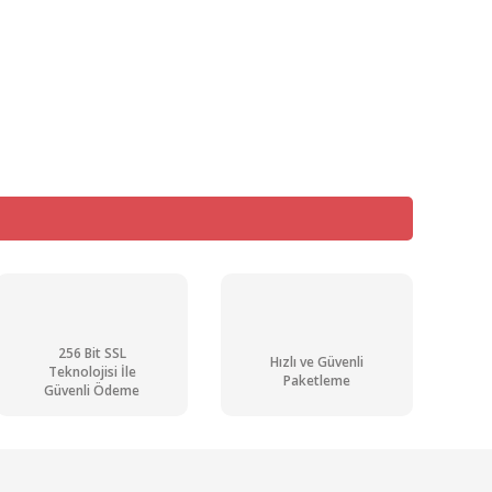
mıza iletebilirsiniz.
Kargo
Bedava
256 Bit SSL
Hızlı ve Güvenli
Teknolojisi İle
Paketleme
Güvenli Ödeme