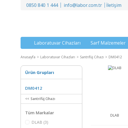
0850 840 1 444
info@labor.com.tr
İletişim
Laboratuvar Cihazları
Sarf Malzemeler
Anasayfa
Laboratuvar Cihazları
Santrifüj Cihazı
DM0412
Ürün Grupları
DM0412
Santrifüj Cihazı
Tüm Markalar
DLAB
DLAB (3)