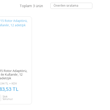
Toplam 3 ürün
5 Rotor Adaptörü,
ile Kullanılır, 12
adet/pk
2,94 TL + KDV
83,53 TL
Stok
Sorunuz