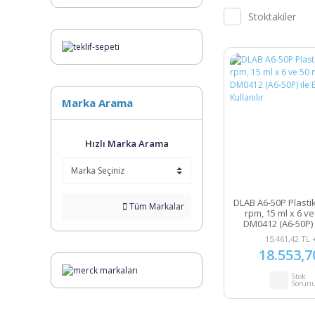
Stoktakiler
Marka Arama
Hızlı Marka Arama
DLAB A6-50P Plastik
Tüm Markalar
rpm, 15 ml x 6 ve
DM0412 (A6-50P) i
Kullanılı
15.461,42 TL 
18.553,7
Stok
Sorun