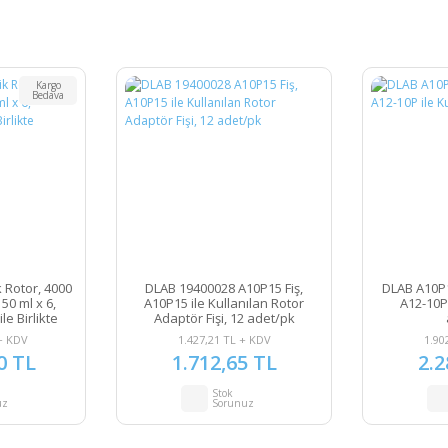
Kargo
Bedava
 Rotor, 4000
DLAB 19400028 A10P15 Fiş,
DLAB A10P1
 50 ml x 6,
A10P15 ile Kullanılan Rotor
A12-10P 
le Birlikte
Adaptör Fişi, 12 adet/pk
r
+ KDV
1.427,21 TL + KDV
1.90
0 TL
1.712,65 TL
2.2
Stok
uz
Sorunuz