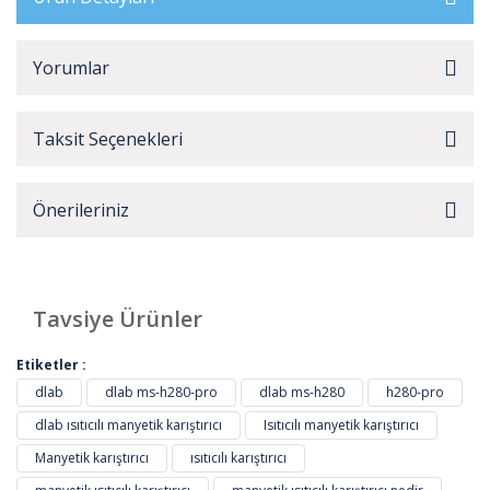
Yorumlar
Taksit Seçenekleri
Önerileriniz
Tavsiye Ürünler
Etiketler :
dlab
dlab ms-h280-pro
dlab ms-h280
h280-pro
dlab ısıtıcılı manyetik karıştırıcı
Isıtıcılı manyetik karıştırıcı
Manyetik karıştırıcı
ısıtıcılı karıştırıcı