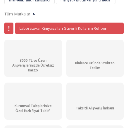
manyetik ısıtıcılı karıştırıcı
manyetik ısıtıcılı karıştırıcı nedir
Tüm Markalar
Laboratuvar Kimyasalları Güvenli Kullanım Rehberi
3000 TL ve Üzeri
Binlerce Üründe Stoktan
Alışverişlerinizde Ücretsiz
Teslim
Kargo
Kurumsal Taleplerinize
Taksitli Alışveriş İmkanı
DLAB MS7-H550-S SET2 Isıtıcılı Manyetik Karıştırıcı 00... 1.500 rpm / RT... 5
Özel Hızlı Fiyat Teklifi
22.614,04 TL + KDV