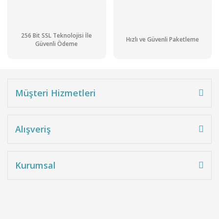
27.136,85 TL
Stoktan Teslim
Kampanyalı Ürün
256 Bit SSL Teknolojisi İle
Hızlı ve Güvenli Paketleme
Güvenli Ödeme
Müşteri Hizmetleri
Alışveriş
Kurumsal