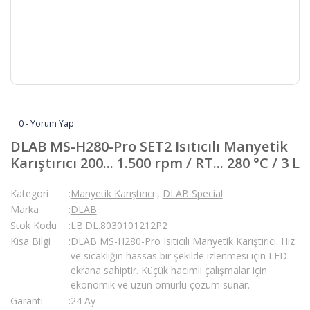
0 - Yorum Yap
DLAB MS-H280-Pro SET2 Isıtıcılı Manyetik
Karıştırıcı 200... 1.500 rpm / RT... 280 °C / 3 L
Kategori
Manyetik Karıştırıcı
,
DLAB Special
Marka
DLAB
Stok Kodu
LB.DL.8030101212P2
Kısa Bilgi
DLAB MS-H280-Pro Isıtıcılı Manyetik Karıştırıcı. Hız
ve sıcaklığın hassas bir şekilde izlenmesi için LED
ekrana sahiptir. Küçük hacimli çalışmalar için
ekonomik ve uzun ömürlü çözüm sunar.
Garanti
24 Ay