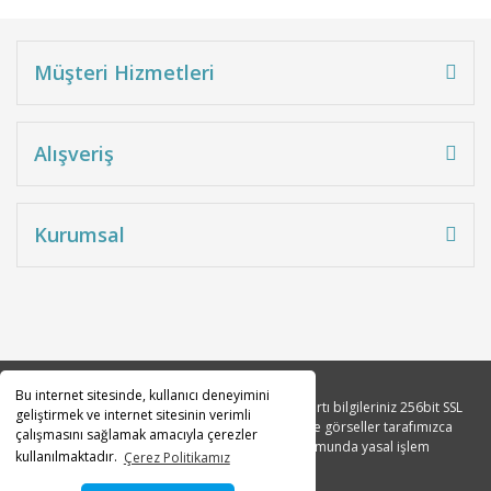
2.152,58 TL
Müşteri Hizmetleri
Alışveriş
Kurumsal
Bu internet sitesinde, kullanıcı deneyimini
Copyright 2010© Tüm hakları saklıdır. Kredi kartı bilgileriniz 256bit SSL
geliştirmek ve internet sitesinin verimli
sertifikası ile korunmaktadır. Tüm açıklama ve görseller tarafımızca
çalışmasını sağlamak amacıyla çerezler
tasarlanmıştır. İzinsiz kopyalanması durumunda yasal işlem
kullanılmaktadır.
Çerez Politikamız
başlatılacaktır.