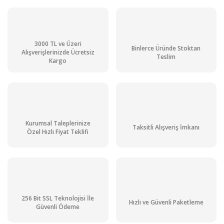
3000 TL ve Üzeri
Binlerce Üründe Stoktan
Alışverişlerinizde Ücretsiz
Teslim
Kargo
Kurumsal Taleplerinize
Taksitli Alışveriş İmkanı
Özel Hızlı Fiyat Teklifi
ISOLAB Büret - Düz - Şeffaf - PTFE Musluklu - AS Kalite - Grup Sertifikalı 
256 Bit SSL Teknolojisi İle
Hızlı ve Güvenli Paketleme
Güvenli Ödeme
1.793,82 TL + KDV