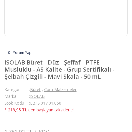
0 - Yorum Yap
ISOLAB Büret - Düz - Şeffaf - PTFE
Musluklu - AS Kalite - Grup Sertifikalı -
Şelbah Çizgili - Mavi Skala - 50 mL
Kategori
Büret
,
Cam Malzemeler
Marka
ISOLAB
Stok Kodu
LB.IS.017.01.050
* 218,95 TL den başlayan taksitlerle!!
1.751,02 TL + KDV