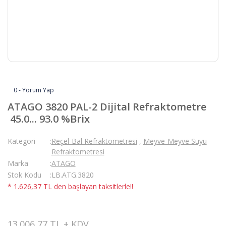
0 - Yorum Yap
ATAGO 3820 PAL-2 Dijital Refraktometre
45.0... 93.0 %Brix
Kategori
Reçel-Bal Refraktometresi
,
Meyve-Meyve Suyu
Refraktometresi
Marka
ATAGO
Stok Kodu
LB.ATG.3820
* 1.626,37 TL den başlayan taksitlerle!!
13.006,77 TL + KDV