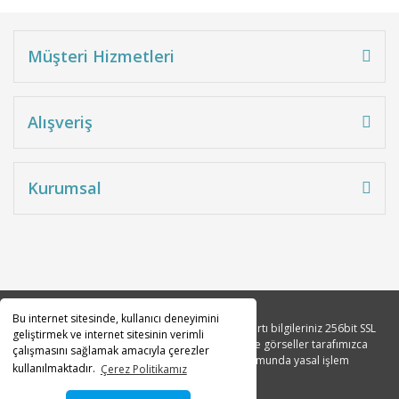
Müşteri Hizmetleri
Alışveriş
Kurumsal
ATAGO 3852 PAL-BX/RI Brix ve RI Refraktometresi % 0.0... 93.0 / 1.3306... 
Bu internet sitesinde, kullanıcı deneyimini
Copyright 2010© Tüm hakları saklıdır. Kredi kartı bilgileriniz 256bit SSL
geliştirmek ve internet sitesinin verimli
sertifikası ile korunmaktadır. Tüm açıklama ve görseller tarafımızca
çalışmasını sağlamak amacıyla çerezler
35.699,44 TL + KDV
tasarlanmıştır. İzinsiz kopyalanması durumunda yasal işlem
kullanılmaktadır.
Çerez Politikamız
42.839,33 TL
başlatılacaktır.