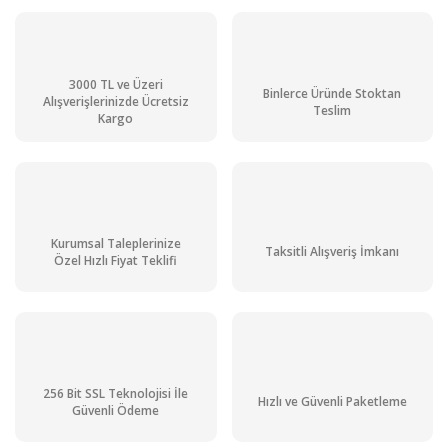
3000 TL ve Üzeri
Binlerce Üründe Stoktan
ATAGO 3830 PAL-3 Dijital Refraktometre 0.0... 93.0 %Brix
Alışverişlerinizde Ücretsiz
Teslim
Kargo
27.783,80 TL + KDV
33.340,56 TL
Aynı Gün Kargo
Stoktan Teslim
Kurumsal Taleplerinize
Taksitli Alışveriş İmkanı
Özel Hızlı Fiyat Teklifi
256 Bit SSL Teknolojisi İle
Hızlı ve Güvenli Paketleme
Güvenli Ödeme