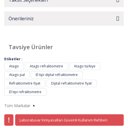
Taksit Seçenekleri
Önerileriniz
Tavsiye Ürünler
Kargo
Etiketler :
Bedava
Atago
Atago refraktometre
Atago türkiye
Atago pal
El tipi dijital refraktometre
Refraktometre fiyat
Dijital refraktometre fiyat
El tipi refraktometre
Tüm Markalar
Laboratuvar Kimyasalları Güvenli Kullanım Rehberi