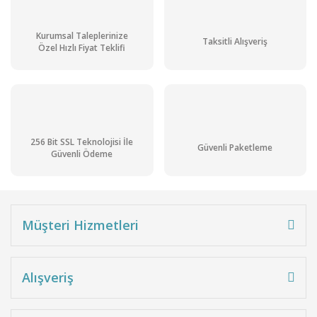
Kurumsal Taleplerinize
Taksitli Alışveriş
Özel Hızlı Fiyat Teklifi
Lovibond SD10 pH Metre 0.00...14.00 pH /-1000…+1000 mV / 0... 50 °C
256 Bit SSL Teknolojisi İle
Güvenli Paketleme
Güvenli Ödeme
In-stock Delivery
Müşteri Hizmetleri
Alışveriş