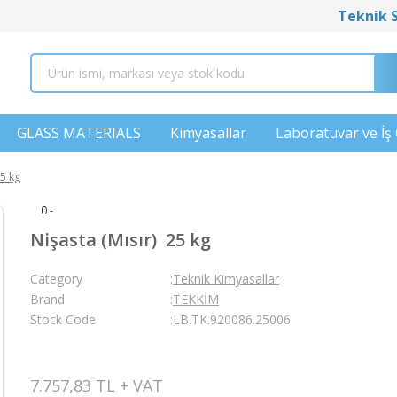
Teknik 
GLASS MATERIALS
Kimyasallar
Laboratuvar ve İş 
25 kg
0 -
Nişasta (Mısır) 25 kg
Category
Teknik Kimyasallar
Brand
TEKKİM
Stock Code
LB.TK.920086.25006
7.757,83 TL + VAT