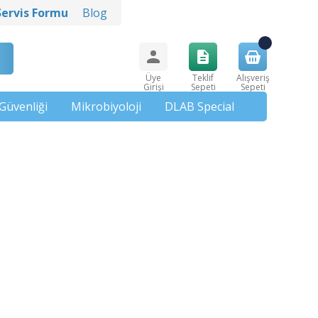
Servis Formu
Blog
Üye
Teklif
Alışveriş
Girişi
Sepeti
Sepeti
Güvenliği
Mikrobiyoloji
DLAB Special