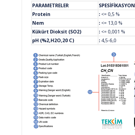
PARAMETRELER
SPESİ
Protein
:
<= 0,5 %
Nem
:
<= 13,0 %
Kükürt Dioksit (SO2)
:
<= 0,001 %
pH (%2,H2O,20 C)
:
4,5-6,0