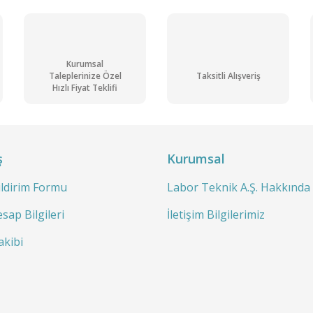
Kurumsal
Taleplerinize Özel
Taksitli Alışveriş
Send
Hızlı Fiyat Teklifi
Nişasta (Mısır) 5 kg
ş
Kurumsal
Pre-ordered
ock Delivery
Product
ildirim Formu
Labor Teknik A.Ş. Hakkında
sap Bilgileri
İletişim Bilgilerimiz
akibi