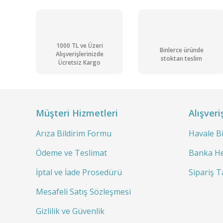
1000 TL ve Üzeri
Binlerce üründe
Alışverişlerinizde
stoktan teslim
Ücretsiz Kargo
Nişasta (Mısır) 1 KG
442,60 TL + KDV
531,12 TL
Müşteri Hizmetleri
Alışveri
Pre-ordered
In-stock Delivery
In-st
Product
Arıza Bildirim Formu
Havale B
Ödeme ve Teslimat
Banka He
İptal ve İade Prosedürü
Sipariş T
Mesafeli Satış Sözleşmesi
Gizlilik ve Güvenlik