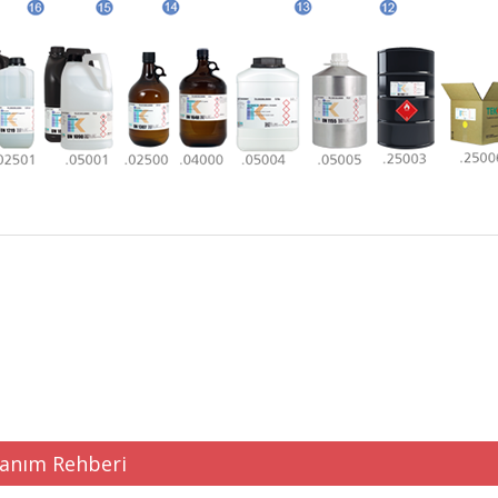
 product's price, image, description, or any other insufficient areas.
e.
lanım Rehberi