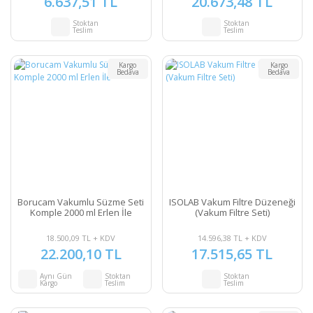
6.637,51 TL
20.673,48 TL
Stoktan
Stoktan
Teslim
Teslim
Kargo
Kargo
Bedava
Bedava
Borucam Vakumlu Süzme Seti
ISOLAB Vakum Filtre Düzeneği
Komple 2000 ml Erlen İle
(Vakum Filtre Seti)
18.500,09 TL + KDV
14.596,38 TL + KDV
22.200,10 TL
17.515,65 TL
Aynı Gün
Stoktan
Stoktan
Kargo
Teslim
Teslim