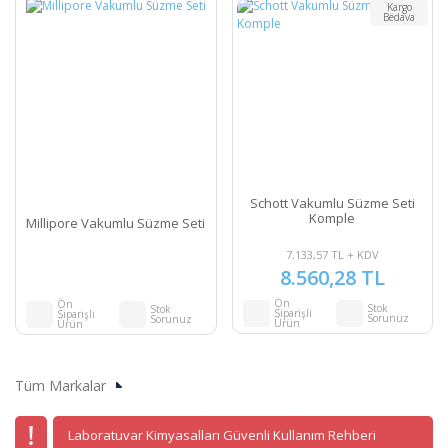
Kargo
Bedava
Schott Vakumlu Süzme Seti
Komple
Millipore Vakumlu Süzme Seti
7.133,57 TL + KDV
8.560,28 TL
Ön
Ön
Stok
Stok
Siparişli
Siparişli
Sorunuz
Sorunuz
Ürün
Ürün
Tüm Markalar
Laboratuvar Kimyasalları Güvenli Kullanım Rehberi