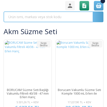
Akm Süzme Seti
Kargo
Kargo
Bedava
Bedava
BORUCAM Süzme Seti Başlığı
Borucam Vakumlu Süzme Seti
Vakumlu Filtreli 40/38 - 47 mm
Komple 1000 mL Erlen ile
Erlen Hariç
5.531,26 TL + KDV
17.227,90 TL + KDV