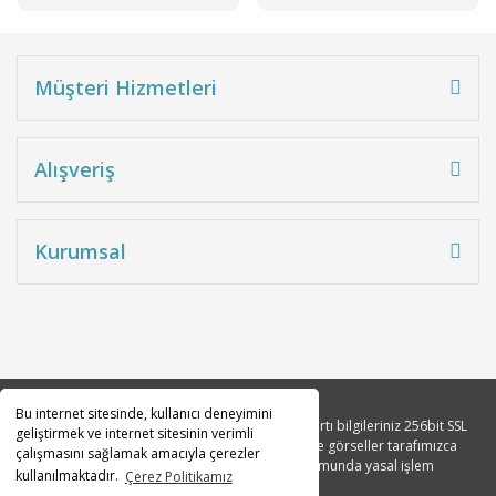
Müşteri Hizmetleri
Alışveriş
Kurumsal
Bu internet sitesinde, kullanıcı deneyimini
Copyright 2010© Tüm hakları saklıdır. Kredi kartı bilgileriniz 256bit SSL
geliştirmek ve internet sitesinin verimli
sertifikası ile korunmaktadır. Tüm açıklama ve görseller tarafımızca
çalışmasını sağlamak amacıyla çerezler
tasarlanmıştır. İzinsiz kopyalanması durumunda yasal işlem
kullanılmaktadır.
Çerez Politikamız
başlatılacaktır.