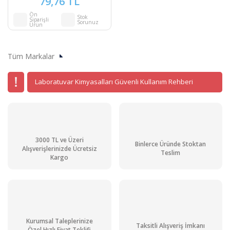
79,76 TL
Ön
Stok
Siparişli
Sorunuz
Ürün
Tüm Markalar
Laboratuvar Kimyasalları Güvenli Kullanım Rehberi
3000 TL ve Üzeri
Binlerce Üründe Stoktan
Alışverişlerinizde Ücretsiz
Teslim
Kargo
Kurumsal Taleplerinize
Taksitli Alışveriş İmkanı
Özel Hızlı Fiyat Teklifi