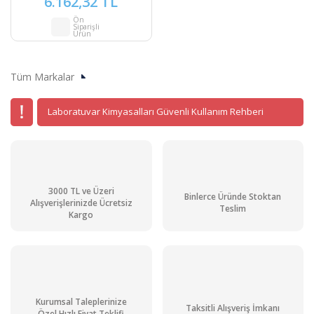
6.162,32 TL
Ön
Siparişli
Ürün
Tüm Markalar
Laboratuvar Kimyasalları Güvenli Kullanım Rehberi
3000 TL ve Üzeri
Binlerce Üründe Stoktan
Alışverişlerinizde Ücretsiz
Teslim
Kargo
Kurumsal Taleplerinize
Taksitli Alışveriş İmkanı
Özel Hızlı Fiyat Teklifi