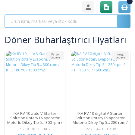
Döner Buharlaştırıcı Fiyatları
Kargo
Kargo
Bedava
Bedava
IKA RV 10 auto V Starter
IKA RV 10 digital V Starter
Solution Rotary Evaporatör
Solution Rotary Evaporatör
Motorlu Dikey Tip 5... 300 rpm /
Motorlu Dikey Tip 5... 280 rpm /
RT... 180 °C / 1500 cm2
RT... 180 °C / 1500 cm2
737.501,18 TL + KDV
622.266,62 TL + KDV