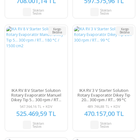
708.001,14 TL
597.375,96 TL
Stoktan
Stoktan
Teslim
Teslim
Kargo
Kargo
Bedava
Bedava
IKA RV 8 V Starter Solution
IKA RV 3 V Starter Solution
Rotary Evaporatör Manuel
Rotary Evaporatör Dikey Tip
Dikey Tip 5... 300 rpm / RT...
20... 300 rpm / RT... 99 °C
180 °C / 1500 cm2
547.364,16 TL + KDV
489.746,88 TL + KDV
525.469,59 TL
470.157,00 TL
Stoktan
Stoktan
Teslim
Teslim