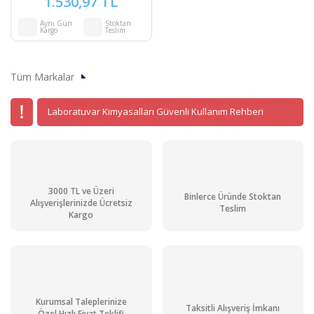
1.530,97 TL
Aynı Gün
Stoktan
Kargo
Teslim
Tüm Markalar
Laboratuvar Kimyasalları Güvenli Kullanım Rehberi
3000 TL ve Üzeri
Binlerce Üründe Stoktan
Alışverişlerinizde Ücretsiz
Teslim
Kargo
Kurumsal Taleplerinize
Taksitli Alışveriş İmkanı
Özel Hızlı Fiyat Teklifi