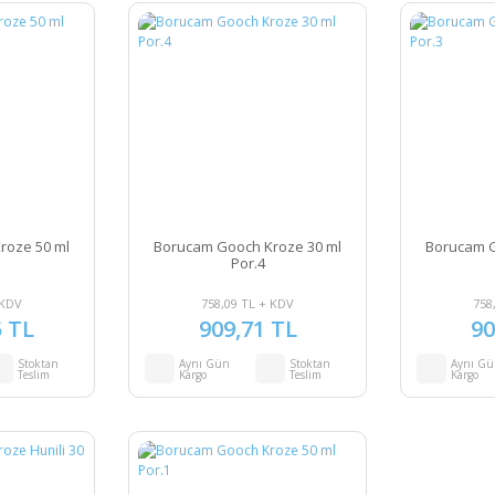
roze 50 ml
Borucam Gooch Kroze 30 ml
Borucam G
Por.4
 KDV
758,09 TL + KDV
758
5 TL
909,71 TL
90
Stoktan
Aynı Gün
Stoktan
Aynı G
Teslim
Kargo
Teslim
Kargo