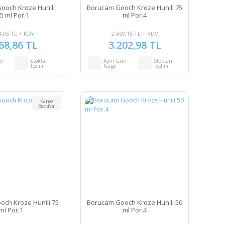
ooch Kroze Hunili
Borucam Gooch Kroze Hunili 75
5 ml Por.1
ml Por.4
4,05 TL + KDV
2.669,15 TL + KDV
68,86 TL
3.202,98 TL
ün
Stoktan
Aynı Gün
Stoktan
Teslim
Kargo
Teslim
Kargo
Bedava
ch Kroze Hunili 75
Borucam Gooch Kroze Hunili 50
ml Por.1
ml Por.4