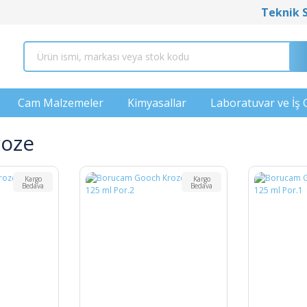
Teknik 
Cam Malzemeler
Kimyasallar
Laboratuvar ve İş 
roze
Kargo
Kargo
Bedava
Bedava