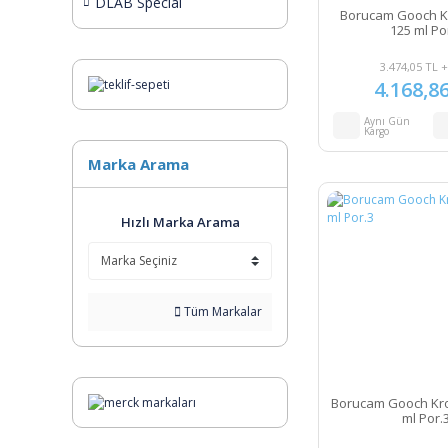
DLAB Special
Borucam Gooch Kr
125 ml Po
3.474,05 TL 
4.168,8
Aynı Gün
Kargo
Marka Arama
Hızlı Marka Arama
Tüm Markalar
Borucam Gooch Kro
ml Por.