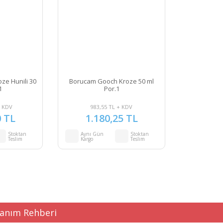
ze Hunili 30
Borucam Gooch Kroze 50 ml
1
Por.1
+ KDV
983,55 TL + KDV
0 TL
1.180,25 TL
Stoktan
Aynı Gün
Stoktan
Teslim
Kargo
Teslim
lanım Rehberi