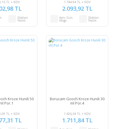
9,15 TL + KDV
1.744,94 TL + KDV
02,98 TL
2.093,92 TL
ün
Stoktan
Aynı Gün
Stoktan
Teslim
Kargo
Teslim
ch Kroze Hunili 50
Borucam Gooch Kroze Hunili 30
ml Por.1
ml Por.4
1,09 TL + KDV
1.426,54 TL + KDV
77,31 TL
1.711,84 TL