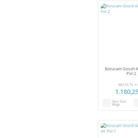
Borucam Gooch K
Por.2
983,55 TL +
1.180,2
Aynı Gün
Kargo