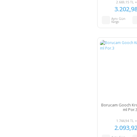
2.669,15 TL 
3.202,9
Aynı Gün
Kargo
Borucam Gooch Kro
ml Por.
1.744,94 TL 
2.093,9