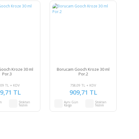
ooch Kroze 30 ml
Borucam Gooch Kroze 30 ml
Por.3
Por.2
,09 TL + KDV
758,09 TL + KDV
9,71 TL
909,71 TL
ün
Stoktan
Aynı Gün
Stoktan
Teslim
Kargo
Teslim