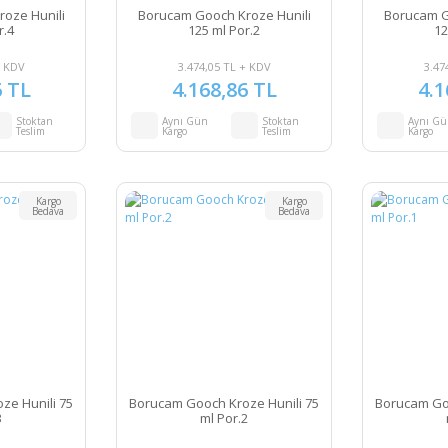
oze Hunili
Borucam Gooch Kroze Hunili
Borucam G
r.4
125 ml Por.2
12
+ KDV
3.474,05 TL + KDV
3.47
6 TL
4.168,86 TL
4.1
Stoktan
Aynı Gün
Stoktan
Aynı G
Teslim
Kargo
Teslim
Kargo
Kargo
Kargo
Bedava
Bedava
ze Hunili 75
Borucam Gooch Kroze Hunili 75
Borucam Goo
3
ml Por.2