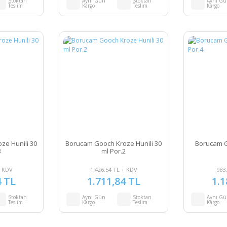
Stoktan
Aynı Gün
Stoktan
Aynı G
Teslim
Kargo
Teslim
Kargo
ze Hunili 30
Borucam Gooch Kroze Hunili 30
Borucam G
3
ml Por.2
+ KDV
1.426,54 TL + KDV
983
4 TL
1.711,84 TL
1.1
Stoktan
Aynı Gün
Stoktan
Aynı G
Teslim
Kargo
Teslim
Kargo