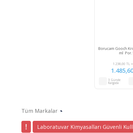
Borucam Gooch Kro
ml Por.
1.238,00 TL 
1.485,6
3 Günde
Kargoda
Tüm Markalar
Laboratuvar Kimyasalları Güvenli Kul