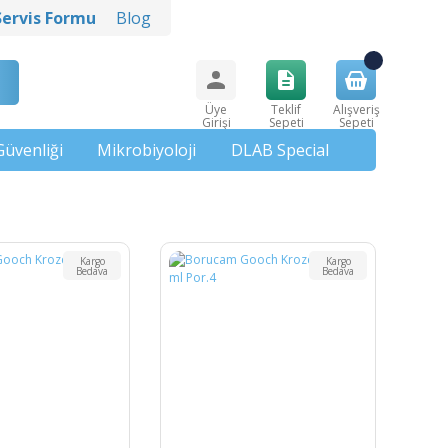
Servis Formu
Blog
Üye
Teklif
Alışveriş
Girişi
Sepeti
Sepeti
Güvenliği
Mikrobiyoloji
DLAB Special
Kargo
Kargo
Bedava
Bedava