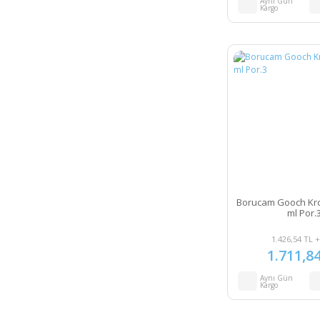
Aynı Gün
Kargo
Borucam Gooch Kro
ml Por.
1.426,54 TL 
1.711,8
Aynı Gün
Kargo