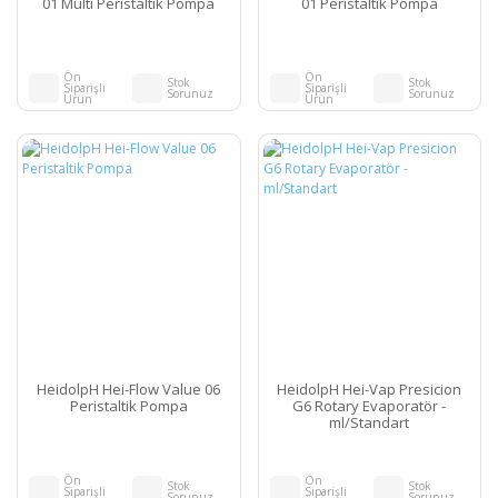
01 Multi Peristaltik Pompa
01 Peristaltik Pompa
Ön
Ön
Stok
Stok
Siparişli
Siparişli
Sorunuz
Sorunuz
Ürün
Ürün
HeidolpH Hei-Flow Value 06
HeidolpH Hei-Vap Presicion
Peristaltik Pompa
G6 Rotary Evaporatör -
ml/Standart
Ön
Ön
Stok
Stok
Siparişli
Siparişli
Sorunuz
Sorunuz