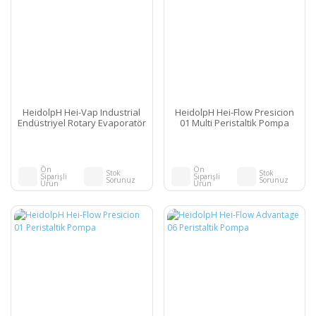
HeidolpH Hei-Vap Industrial
HeidolpH Hei-Flow Presicion
Endüstriyel Rotary Evaporatör
01 Multi Peristaltik Pompa
Ön
Ön
Stok
Stok
Siparişli
Siparişli
Sorunuz
Sorunuz
Ürün
Ürün