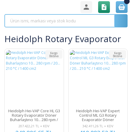
Heidolph Rotary Evaporator
Kargo
Kargo
Bedava
Bedava
Heidolph Hei-VAP Core HL G3
Heidolph Hei-VAP Expert
Rotary Evaporatör Döner
Control ML G3 Rotary
Buharlaştırıcı 10... 280 rpm /
Evaporatör Döner
20... 210 °C / 1400 cm2
Buharlaştırıcı 10... 280 rpm /
207.422,21 TL + KDV
342.411,26 TL + KDV
20... 210 °C / 1400 cm2