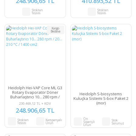
248.906,65 TL
410.893,52 TL
Stoktan
Stoktan
Teslim
Teslim
Kargo
Bedava
Heidolph Hei-VAP Core ML G3
Rotary Evaporatör Döner
Heidolph S-biosystems
Buharlaştırıcı 10... 280 rpm /
Kuluçka Sistemi S-box Paket 2
20... 210 °C / 1400 cm2
(mor)
230.469,12 TL + KDV
248.906,65 TL
Ön
Stoktan
Kampanyalı
Stok
Siparişli
Teslim
Ürün
Sorunuz
Ürün