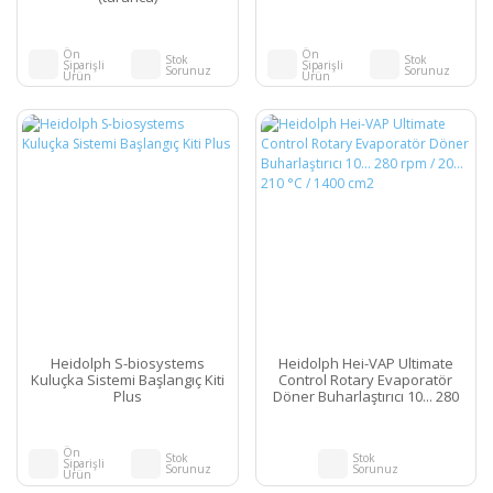
Ön
Ön
Stok
Stok
Siparişli
Siparişli
Sorunuz
Sorunuz
Ürün
Ürün
Heidolph S-biosystems
Heidolph Hei-VAP Ultimate
Kuluçka Sistemi Başlangıç Kiti
Control Rotary Evaporatör
Plus
Döner Buharlaştırıcı 10... 280
rpm / 20... 210 °C / 1400 cm2
Ön
Stok
Stok
Siparişli
Sorunuz
Sorunuz
Ürün