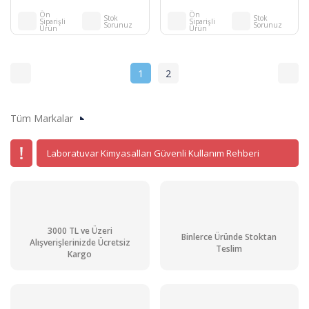
Ön
Ön
Stok
Stok
Siparişli
Siparişli
Sorunuz
Sorunuz
Ürün
Ürün
1
2
Tüm Markalar
Laboratuvar Kimyasalları Güvenli Kullanım Rehberi
3000 TL ve Üzeri
Binlerce Üründe Stoktan
Alışverişlerinizde Ücretsiz
Teslim
Kargo