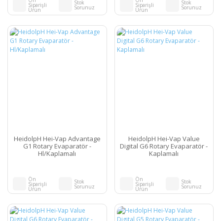
Ön
Ön
Stok
Stok
Siparişli
Siparişli
Sorunuz
Sorunuz
Ürün
Ürün
HeidolpH Hei-Vap Advantage
HeidolpH Hei-Vap Value
G1 Rotary Evaparatör -
Digital G6 Rotary Evaparatör -
Hl/Kaplamalı
Kaplamalı
Ön
Ön
Stok
Stok
Siparişli
Siparişli
Sorunuz
Sorunuz
Ürün
Ürün