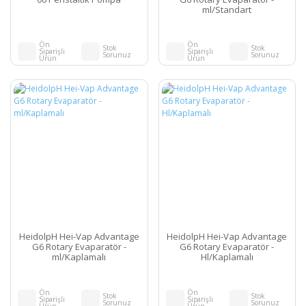
ml/Standart
Ön
Ön
Stok
Stok
Siparişli
Siparişli
Sorunuz
Sorunuz
Ürün
Ürün
HeidolpH Hei-Vap Advantage
HeidolpH Hei-Vap Advantage
G6 Rotary Evaparatör -
G6 Rotary Evaparatör -
ml/Kaplamalı
Hl/Kaplamalı
Ön
Ön
Stok
Stok
Siparişli
Siparişli
Sorunuz
Sorunuz
Ürün
Ürün