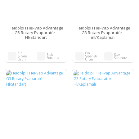
HeidolpH Hei-Vap Advantage
HeidolpH Hei-Vap Advantage
G5 Rotary Evaparatör -
G3 Rotary Evaparatör -
Hl/Standart
ml/Kaplamalı
Ön
Ön
Stok
Stok
Siparişli
Siparişli
Sorunuz
Sorunuz
Ürün
Ürün