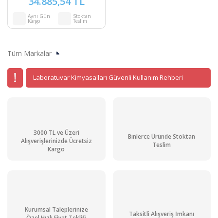
34.885,54 TL
Aynı Gün
Stoktan
Kargo
Teslim
Tüm Markalar
Laboratuvar Kimyasalları Güvenli Kullanım Rehberi
3000 TL ve Üzeri
Binlerce Üründe Stoktan
Alışverişlerinizde Ücretsiz
Teslim
Kargo
Kurumsal Taleplerinize
Taksitli Alışveriş İmkanı
Özel Hızlı Fiyat Teklifi