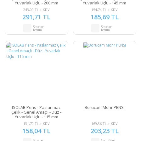
Yuvarlak Uçlu - 200 mm
Yuvarlak Uçlu - 145 mm
243,09 TL + KDV
154,74 TL + KDV
291,71 TL
185,69 TL
Stoktan
Stoktan
Teslim
Teslim
ISOLAB Pens - Paslanmaz
Borucam Mohr PENSi
Çelik - Genel Amaçlı - Düz -
Yuvarlak Uçlu - 115 mm
131,70 TL + KDV
169,36 TL + KDV
158,04 TL
203,23 TL
Stoktan
Aynı Gün