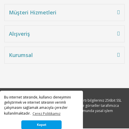
Müşteri Hizmetleri
Alışveriş
Kurumsal
Bu internet sitesinde, kullanıcı deneyimini
Copyright 2010© Tüm hakları saklıdır. Kredi kartı bilgileriniz 256bit SSL
geliştirmek ve internet sitesinin verimli
sertifikası ile korunmaktadır. Tüm açıklama ve görseller tarafımızca
çalışmasını sağlamak amacıyla çerezler
tasarlanmıştır. İzinsiz kopyalanması durumunda yasal işlem
kullanılmaktadır.
Çerez Politikamız
başlatılacaktır.
Kapat