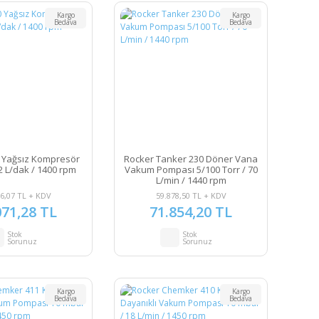
Kargo
Kargo
Bedava
Bedava
 Yağsız Kompresör
Rocker Tanker 230 Döner Vana
12 L/dak / 1400 rpm
Vakum Pompası 5/100 Torr / 70
L/min / 1440 rpm
6,07 TL + KDV
59.878,50 TL + KDV
071,28 TL
71.854,20 TL
Stok
Stok
Sorunuz
Sorunuz
Kargo
Kargo
Bedava
Bedava