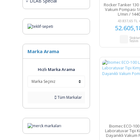
DLAB Special
Rocker Tanker 130
Vakum Pompası 1/1
L/min / 144
43.837,65 TL 
52.605,1
Stokta
Teslim
Marka Arama
Hızlı Marka Arama
Tüm Markalar
Biomec ECO-100
Laboratuvar Tipi K
Dayanıklı Vakum 