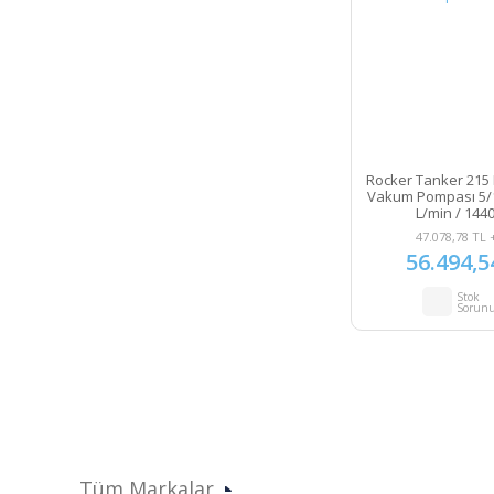
Rocker Tanker 215
Vakum Pompası 5/1
L/min / 144
47.078,78 TL 
56.494,5
Stok
Sorun
Tüm Markalar