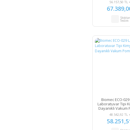
mbar
56.157,50 TL 
67.389,0
Stokta
Teslim
Biomec ECO-029
Laboratuvar Tipi K
Dayanıklı Vakum 
mbar
48.542,92 TL 
58.251,5