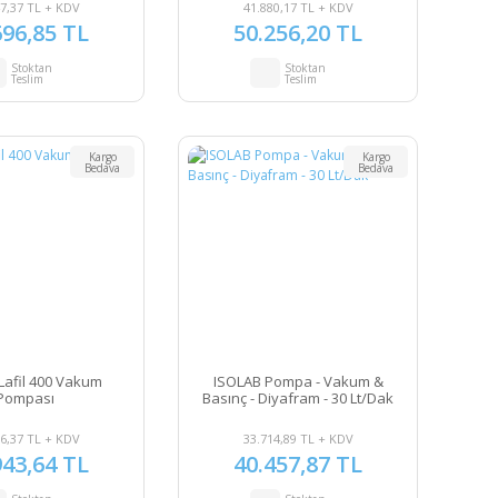
mbar
mbar
7,37 TL + KDV
41.880,17 TL + KDV
696,85 TL
50.256,20 TL
Stoktan
Stoktan
Teslim
Teslim
Kargo
Kargo
Bedava
Bedava
Lafil 400 Vakum
ISOLAB Pompa - Vakum &
Pompası
Basınç - Diyafram - 30 Lt/Dak
6,37 TL + KDV
33.714,89 TL + KDV
943,64 TL
40.457,87 TL