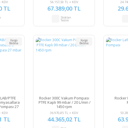
mbar
+ KDV
56.157,50 TL + KDV
24.74
0 TL
67.389,00 TL
29.
n
Stoktan
Teslim
Kargo
Kargo
Bedava
Bedava
 LAB/PTFE
Rocker 300C Vakum Pompası
Rocker 
imyasallara
PTFE Kaplı 99 mbar / 20 L/min /
Pompası 27
1450 rpm
+ KDV
36.970,85 TL + KDV
53.28
1 TL
44.365,02 TL
63.