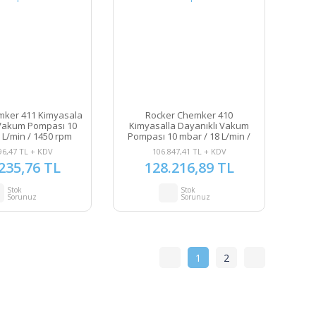
mker 411 Kimyasala
Rocker Chemker 410
 Vakum Pompası 10
Kimyasalla Dayanıklı Vakum
 L/min / 1450 rpm
Pompası 10 mbar / 18 L/min /
1450 rpm
96,47 TL + KDV
106.847,41 TL + KDV
235,76 TL
128.216,89 TL
Stok
Stok
Sorunuz
Sorunuz
1
2