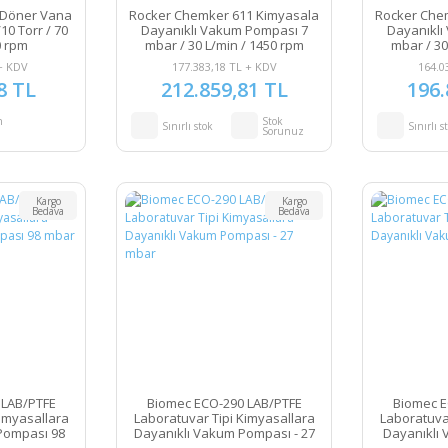
 Döner Vana
Rocker Chemker 611 Kimyasala
Rocker Che
0 Torr / 70
Dayanıklı Vakum Pompası 7
Dayanıklı
0 rpm
mbar / 30 L/min / 1450 rpm
mbar / 30
+ KDV
177.383,18 TL + KDV
164.0
8 TL
212.859,81 TL
196.
n
Stok
Sınırlı stok
Sınırlı s
Sorunuz
Kargo
Kargo
Bedava
Bedava
 LAB/PTFE
Biomec ECO-290 LAB/PTFE
Biomec E
imyasallara
Laboratuvar Tipi Kimyasallara
Laboratuva
Pompası 98
Dayanıklı Vakum Pompası - 27
Dayanıklı