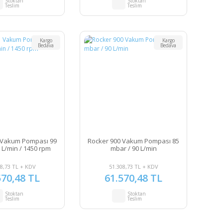
Stoktan
Stoktan
Teslim
Teslim
Kargo
Kargo
Bedava
Bedava
 Vakum Pompası 99
Rocker 900 Vakum Pompası 85
 L/min / 1450 rpm
mbar / 90 L/min
8,73 TL + KDV
51.308,73 TL + KDV
570,48 TL
61.570,48 TL
Stoktan
Stoktan
Teslim
Teslim