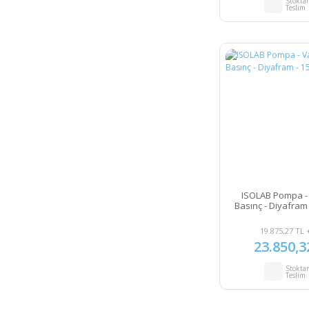
Stokta
Teslim
ISOLAB Pompa -
Basınç - Diyafram 
19.875,27 TL 
23.850,3
Stokta
Teslim