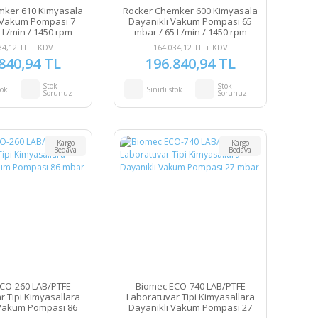
mker 610 Kimyasala
Rocker Chemker 600 Kimyasala
 Vakum Pompası 7
Dayanıklı Vakum Pompası 65
 L/min / 1450 rpm
mbar / 65 L/min / 1450 rpm
34,12 TL + KDV
164.034,12 TL + KDV
840,94 TL
196.840,94 TL
Stok
Stok
tok
Sınırlı stok
Sorunuz
Sorunuz
Kargo
Kargo
Bedava
Bedava
CO-260 LAB/PTFE
Biomec ECO-740 LAB/PTFE
r Tipi Kimyasallara
Laboratuvar Tipi Kimyasallara
 Vakum Pompası 86
Dayanıklı Vakum Pompası 27