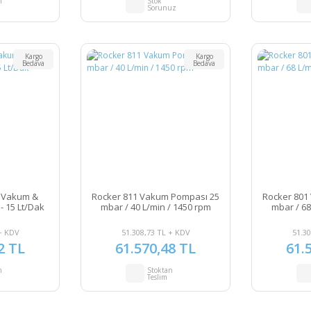
n
Stok
Sorunuz
Kargo
Kargo
Bedava
Bedava
 Vakum &
Rocker 811 Vakum Pompası 25
Rocker 801
- 15 Lt/Dak
mbar / 40 L/min / 1450 rpm
mbar / 68
+ KDV
51.308,73 TL + KDV
51.30
2 TL
61.570,48 TL
61.
n
Stoktan
Teslim