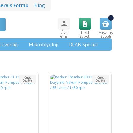
Servis Formu
Blog
Üye
Teklif
Alışveriş
Girişi
Sepeti
Sepeti
Güvenliği
Mikrobiyoloji
DLAB Special
Kargo
Kargo
Bedava
Bedava