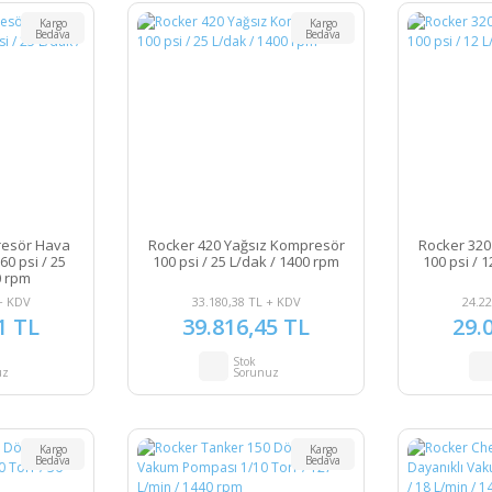
Kargo
Kargo
Bedava
Bedava
resör Hava
Rocker 420 Yağsız Kompresör
Rocker 320
0 psi / 25
100 psi / 25 L/dak / 1400 rpm
100 psi / 
0 rpm
+ KDV
33.180,38 TL + KDV
24.22
1 TL
39.816,45 TL
29.
Stok
uz
Sorunuz
Kargo
Kargo
Bedava
Bedava