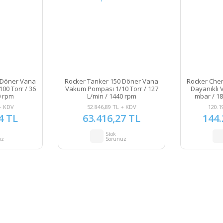
 Döner Vana
Rocker Tanker 150 Döner Vana
Rocker Che
00 Torr / 36
Vakum Pompası 1/10 Torr / 127
Dayanıklı
0 rpm
L/min / 1440 rpm
mbar / 18
+ KDV
52.846,89 TL + KDV
120.1
4 TL
63.416,27 TL
144.
Stok
uz
Sorunuz