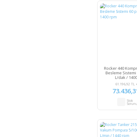
Rocker 440 Komp
Besleme Sistemi 6
L/dak / 140
61.196,92 TL 
73.436,3
Stok
Sorun