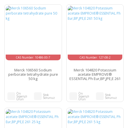
CAS Number: 10486-00-7
CAS Number: 127-08-2
Merck 106560 Sodium
Merck 104820 Potassium
perborate tetrahydrate pure
acetate EMPROVE®
50 kg
ESSENTIAL Ph Eur,BP,JPE,E 261
50 kg
Ön
Ön
Stok
Stok
Siparişli
Siparişli
Sorunuz
Sorunuz
Ürün
Ürün