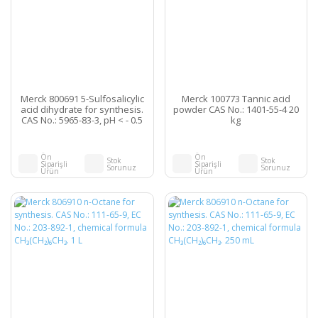
Merck 800691 5-Sulfosalicylic
Merck 100773 Tannic acid
acid dihydrate for synthesis.
powder CAS No.: 1401-55-4 20
CAS No.: 5965-83-3, pH < - 0.5
kg
(200 g/l, H₂O, 20 °C) 250 gr
Ön
Ön
Stok
Stok
Siparişli
Siparişli
Sorunuz
Sorunuz
Ürün
Ürün