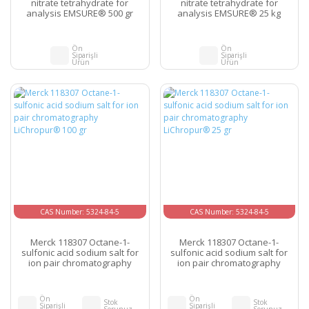
nitrate tetrahydrate for
nitrate tetrahydrate for
analysis EMSURE® 500 gr
analysis EMSURE® 25 kg
Ön
Ön
Siparişli
Siparişli
Ürün
Ürün
CAS Number: 5324-84-5
CAS Number: 5324-84-5
Merck 118307 Octane-1-
Merck 118307 Octane-1-
sulfonic acid sodium salt for
sulfonic acid sodium salt for
ion pair chromatography
ion pair chromatography
LiChropur® 100 gr
LiChropur® 25 gr
Ön
Ön
Stok
Stok
Siparişli
Siparişli
Sorunuz
Sorunuz