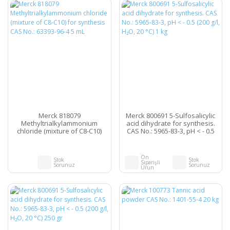
Merck 818079
Merck 800691 5-Sulfosalicylic
Methyltrialkylammonium
acid dihydrate for synthesis.
chloride (mixture of C8-C10)
CAS No.: 5965-83-3, pH < - 0.5
for synthesis CAS No.: 63393-
(200 g/l, H₂O, 20 °C) 1 kg
96-4 5 mL
Ön
Stok
Stok
Siparişli
Sorunuz
Sorunuz
Ürün