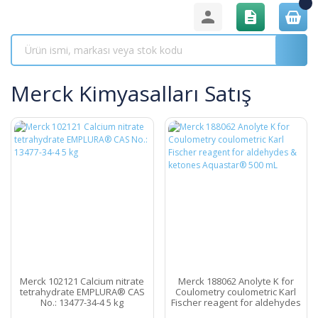
Merck Kimyasalları Satış
Merck 102121 Calcium nitrate
Merck 188062 Anolyte K for
tetrahydrate EMPLURA® CAS
Coulometry coulometric Karl
No.: 13477-34-4 5 kg
Fischer reagent for aldehydes
& ketones Aquastar® 500 mL