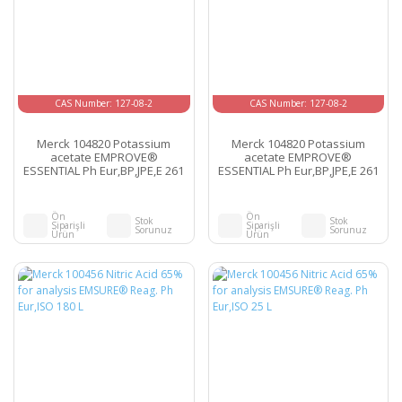
CAS Number: 127-08-2
CAS Number: 127-08-2
Merck 104820 Potassium
Merck 104820 Potassium
acetate EMPROVE®
acetate EMPROVE®
ESSENTIAL Ph Eur,BP,JPE,E 261
ESSENTIAL Ph Eur,BP,JPE,E 261
25 kg
5 kg
Ön
Ön
Stok
Stok
Siparişli
Siparişli
Sorunuz
Sorunuz
Ürün
Ürün