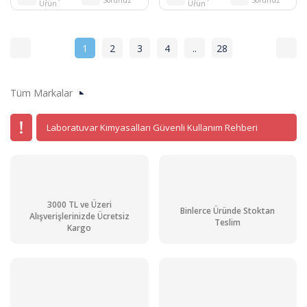
Ürün
Ürün
1
2
3
4
..
28
Tüm Markalar
Laboratuvar Kimyasalları Güvenli Kullanım Rehberi
3000 TL ve Üzeri
Binlerce Üründe Stoktan
Alışverişlerinizde Ücretsiz
Teslim
Kargo