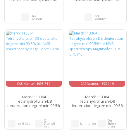
formula CH₃(CH₂)₆CH₃. 100 mL
formula CH₃(CH₂)₆CH₃. 25 mL
Stok
Stok
Sorunuz
Sorunuz
CAS Number: 1693-74-9
CAS Number: 1693-74-9
Merck 113364
Merck 113364
Tetrahydrofuran-D8
Tetrahydrofuran-D8
deuteration degree min 99.5%
deuteration degree min 99.5%
for NMR spectroscopy
for NMR spectroscopy
MagniSolv™ 10 mL
MagniSolv™ 10 x 0.75 mL
Ön
Ön
İzinli Ürün
Siparişli
İzinli Ürün
Siparişli
Ürün
Ürün