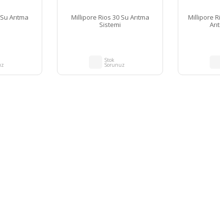
 Su Arıtma
Millipore Rios 30 Su Arıtma
Millipore R
Sistemi
Arı
Stok
uz
Sorunuz