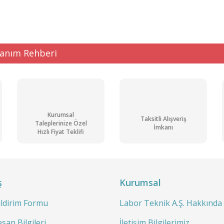
lanım Rehberi
Kurumsal
Taksitli Alışveriş
Taleplerinize Özel
İmkanı
Hızlı Fiyat Teklifi
ş
Kurumsal
ildirim Formu
Labor Teknik A.Ş. Hakkında
sap Bilgileri
İletişim Bilgilerimiz