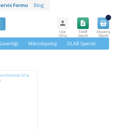
Servis Formu
Blog
Üye
Teklif
Alışveriş
Girişi
Sepeti
Sepeti
Güvenliği
Mikrobiyoloji
DLAB Special