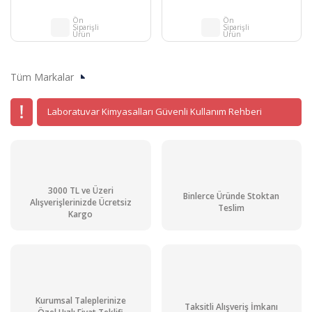
Ön
Ön
Siparişli
Siparişli
Ürün
Ürün
Tüm Markalar
Laboratuvar Kimyasalları Güvenli Kullanım Rehberi
3000 TL ve Üzeri
Binlerce Üründe Stoktan
Alışverişlerinizde Ücretsiz
Teslim
Kargo
Kurumsal Taleplerinize
Taksitli Alışveriş İmkanı