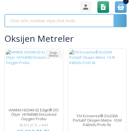
Oksijen Metreler
Kargo
Bedava
HANNA HI2040-02 Edge® DO
Ölçer HI764080 Dissolved
YSI Ecosense® Do200A
Oxygen Probu
Portatif Oksijen Metre 10 M
Kablolu Prob İle
55.511,51 TL + KDV