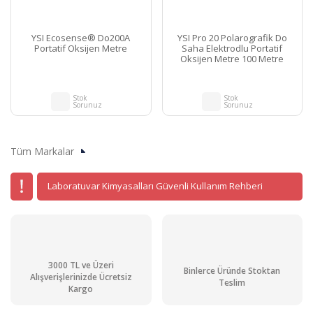
YSI Ecosense® Do200A
YSI Pro 20 Polarografik Do
Portatif Oksijen Metre
Saha Elektrodlu Portatif
Oksijen Metre 100 Metre
Kablolu
Stok
Stok
Sorunuz
Sorunuz
Tüm Markalar
Laboratuvar Kimyasalları Güvenli Kullanım Rehberi
3000 TL ve Üzeri
Binlerce Üründe Stoktan
Alışverişlerinizde Ücretsiz
Teslim
Kargo