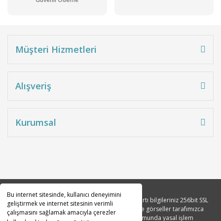
Müşteri Hizmetleri
Alışveriş
Kurumsal
Bu internet sitesinde, kullanıcı deneyimini
Copyright 2010© Tüm hakları saklıdır. Kredi kartı bilgileriniz 256bit SSL
geliştirmek ve internet sitesinin verimli
sertifikası ile korunmaktadır. Tüm açıklama ve görseller tarafımızca
çalışmasını sağlamak amacıyla çerezler
tasarlanmıştır. İzinsiz kopyalanması durumunda yasal işlem