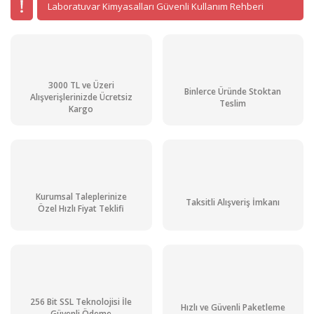
Laboratuvar Kimyasalları Güvenli Kullanım Rehberi
3000 TL ve Üzeri
Binlerce Üründe Stoktan
Alışverişlerinizde Ücretsiz
Teslim
Kargo
Kurumsal Taleplerinize
Taksitli Alışveriş İmkanı
Özel Hızlı Fiyat Teklifi
256 Bit SSL Teknolojisi İle
Hızlı ve Güvenli Paketleme
Güvenli Ödeme