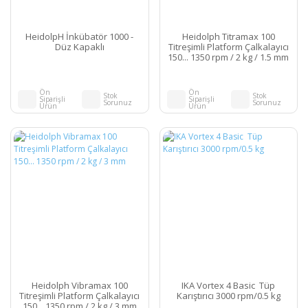
HeidolpH İnkübatör 1000 -
Heidolph Titramax 100
Düz Kapaklı
Titreşimli Platform Çalkalayıcı
150... 1350 rpm / 2 kg / 1.5 mm
Ön
Ön
Stok
Stok
Siparişli
Siparişli
Sorunuz
Sorunuz
Ürün
Ürün
Heidolph Vibramax 100
IKA Vortex 4 Basic Tüp
Titreşimli Platform Çalkalayıcı
Karıştırıcı 3000 rpm/0.5 kg
150... 1350 rpm / 2 kg / 3 mm