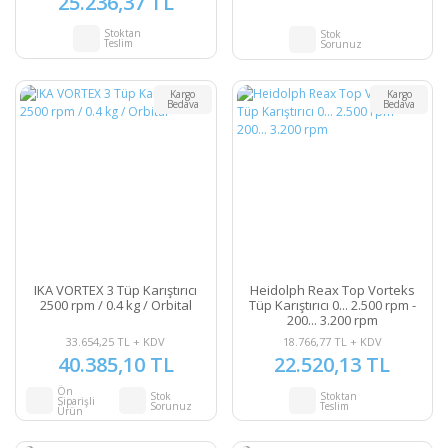
25.236,37 TL
Stoktan
Stok
Teslim
Sorunuz
Kargo
Kargo
Bedava
Bedava
IKA VORTEX 3 Tüp Karıştırıcı
Heidolph Reax Top Vorteks
2500 rpm / 0.4 kg / Orbital
Tüp Karıştırıcı 0... 2.500 rpm -
200... 3.200 rpm
33.654,25 TL + KDV
18.766,77 TL + KDV
40.385,10 TL
22.520,13 TL
Ön
Stok
Stoktan
Siparişli
Sorunuz
Teslim
Ürün