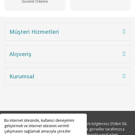
Güvenli Ödeme
Müşteri Hizmetleri
Alışveriş
Kurumsal
Bu internet sitesinde, kullanıcı deneyimini
Copyright 2010© Tüm hakları saklıdır. Kredi kartı bilgileriniz 256bit SSL
geliştirmek ve internet sitesinin verimli
sertifikası ile korunmaktadır. Tüm açıklama ve görseller tarafımızca
çalışmasını sağlamak amacıyla çerezler
tasarlanmıştır. İzinsiz kopyalanması durumunda yasal işlem