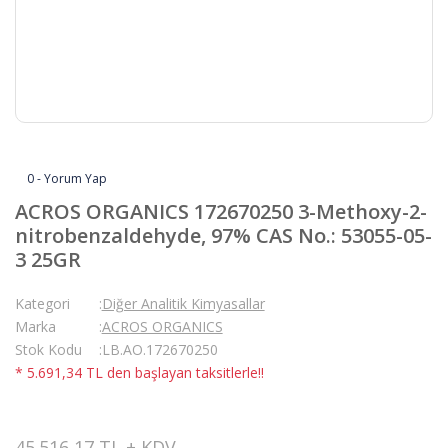
0 - Yorum Yap
ACROS ORGANICS 172670250 3-Methoxy-2-
nitrobenzaldehyde, 97% CAS No.: 53055-05-
3 25GR
Kategori
Diğer Analitik Kimyasallar
Marka
ACROS ORGANICS
Stok Kodu
LB.AO.172670250
* 5.691,34 TL den başlayan taksitlerle!!
45.516,17 TL + KDV