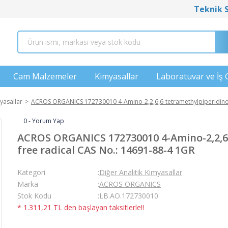
Teknik 
Cam Malzemeler
Kimyasallar
Laboratuvar ve İş 
yasallar
ACROS ORGANICS 172730010 4-Amino-2,2,6,6-tetramethylpiperidinoo
0 - Yorum Yap
ACROS ORGANICS 172730010 4-Amino-2,2,6,
free radical CAS No.: 14691-88-4 1GR
Kategori
Diğer Analitik Kimyasallar
Marka
ACROS ORGANICS
Stok Kodu
LB.AO.172730010
* 1.311,21 TL den başlayan taksitlerle!!