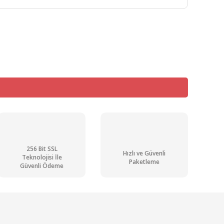
mıza iletebilirsiniz.
256 Bit SSL
Hızlı ve Güvenli
Teknolojisi İle
Paketleme
Güvenli Ödeme