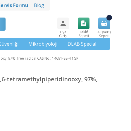
Servis Formu
Blog
Üye
Teklif
Alışveriş
Girişi
Sepeti
Sepeti
Güvenliği
Mikrobiyoloji
DLAB Special
xy, 97%, free radical CAS No.: 14691-88-4 1GR
6-tetramethylpiperidinooxy, 97%,