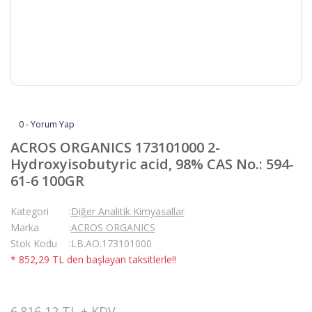
0 - Yorum Yap
ACROS ORGANICS 173101000 2-
Hydroxyisobutyric acid, 98% CAS No.: 594-
61-6 100GR
Kategori
Diğer Analitik Kimyasallar
Marka
ACROS ORGANICS
Stok Kodu
LB.AO.173101000
* 852,29 TL den başlayan taksitlerle!!
6.816,12 TL + KDV