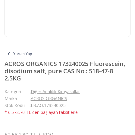
0 - Yorum Yap
ACROS ORGANICS 173240025 Fluorescein,
disodium salt, pure CAS No.: 518-47-8
2.5KG
Kategori
Diğer Analitik Kimyasallar
Marka
ACROS ORGANICS
Stok Kodu
LB.AO.173240025
* 6.572,70 TL den başlayan taksitlerle!!
52.564,80 TL + KDV