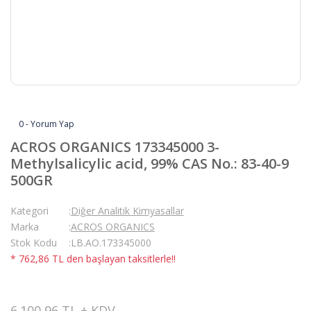
0 - Yorum Yap
ACROS ORGANICS 173345000 3-
Methylsalicylic acid, 99% CAS No.: 83-40-9
500GR
Kategori
Diğer Analitik Kimyasallar
Marka
ACROS ORGANICS
Stok Kodu
LB.AO.173345000
* 762,86 TL den başlayan taksitlerle!!
6.100,96 TL + KDV