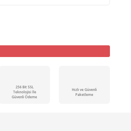
mıza iletebilirsiniz.
256 Bit SSL
Hızlı ve Güvenli
Teknolojisi İle
Paketleme
Güvenli Ödeme