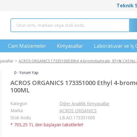
Teknik 
Cam Malzemeler
Kimyasallar
Laboratuvar ve İş 
yasallar
ACROS ORGANICS 173351000 Ethyl 4-bromobutyrate, 97+% CAS No.:
0 - Yorum Yap
ACROS ORGANICS 173351000 Ethyl 4-bromob
100ML
Kategori
Diğer Analitik Kimyasallar
Marka
ACROS ORGANICS
Stok Kodu
LB.AO.173351000
* 705,25 TL den başlayan taksitlerle!!