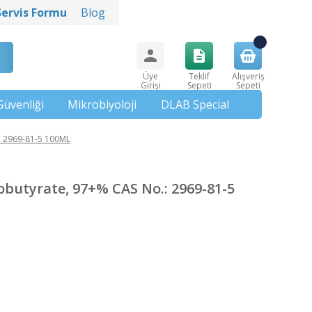
Servis Formu
Blog
Üye
Teklif
Alışveriş
Girişi
Sepeti
Sepeti
Güvenliği
Mikrobiyoloji
DLAB Special
 2969-81-5 100ML
utyrate, 97+% CAS No.: 2969-81-5