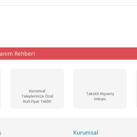
ğer konularda yetersiz gördüğünüz noktaları öneri formunu kullanarak tarafı
Bu ürüne ilk yorumu siz yapın!
Yorum Yaz
lanım Rehberi
Kurumsal
Taksitli Alışveriş
Taleplerinize Özel
İmkanı
Hızlı Fiyat Teklifi
Gönder
ş
Kurumsal