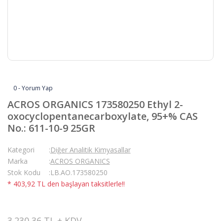
0 - Yorum Yap
ACROS ORGANICS 173580250 Ethyl 2-
oxocyclopentanecarboxylate, 95+% CAS
No.: 611-10-9 25GR
Kategori
Diğer Analitik Kimyasallar
Marka
ACROS ORGANICS
Stok Kodu
LB.AO.173580250
* 403,92 TL den başlayan taksitlerle!!
3.230,36 TL + KDV