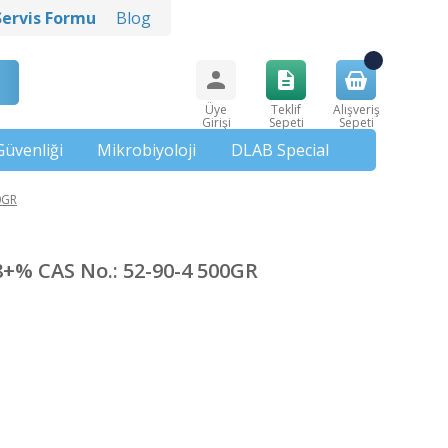
Servis Formu
Blog
Üye
Teklif
Alışveriş
Girişi
Sepeti
Sepeti
Güvenliği
Mikrobiyoloji
DLAB Special
0GR
+% CAS No.: 52-90-4 500GR