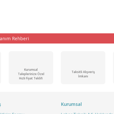
ğer konularda yetersiz gördüğünüz noktaları öneri formunu kullanarak tarafı
Bu ürüne ilk yorumu siz yapın!
Yorum Yaz
lanım Rehberi
Kurumsal
Taksitli Alışveriş
Taleplerinize Özel
İmkanı
Hızlı Fiyat Teklifi
Gönder
ş
Kurumsal