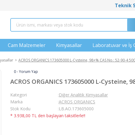
Teknik 
Cam Malzemeler
Kimyasallar
Laboratuvar ve İş 
yasallar
ACROS ORGANICS 173605000 L-Cysteine, 98+% CAS No.: 52-90-4 50
0 - Yorum Yap
ACROS ORGANICS 173605000 L-Cysteine, 98
Kategori
Diğer Analitik Kimyasallar
Marka
ACROS ORGANICS
Stok Kodu
LB.AO.173605000
* 3.938,00 TL den başlayan taksitlerle!!