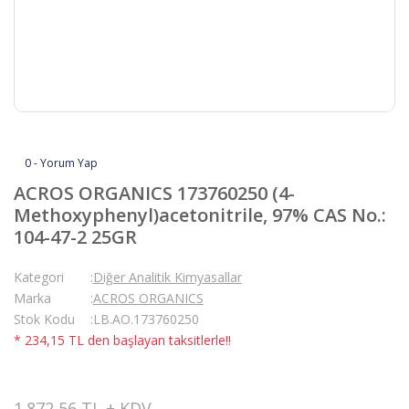
0 - Yorum Yap
ACROS ORGANICS 173760250 (4-
Methoxyphenyl)acetonitrile, 97% CAS No.:
104-47-2 25GR
Kategori
Diğer Analitik Kimyasallar
Marka
ACROS ORGANICS
Stok Kodu
LB.AO.173760250
* 234,15 TL den başlayan taksitlerle!!
1.872,56 TL + KDV