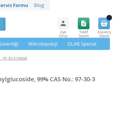
Servis Formu
Blog
Üye
Teklif
Alışveriş
Girişi
Sepeti
Sepeti
Güvenliği
Mikrobiyoloji
DLAB Special
: 97-30-3 500GR
glucoside, 99% CAS No.: 97-30-3