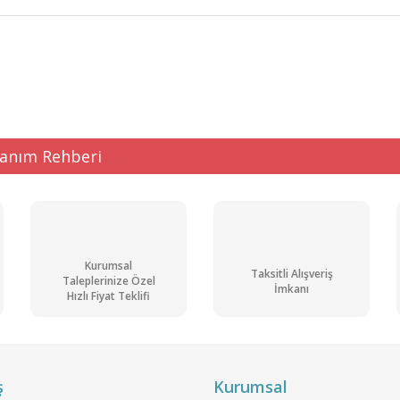
ğer konularda yetersiz gördüğünüz noktaları öneri formunu kullanarak tarafı
Bu ürüne ilk yorumu siz yapın!
Yorum Yaz
lanım Rehberi
Kurumsal
Taksitli Alışveriş
Taleplerinize Özel
İmkanı
Hızlı Fiyat Teklifi
Gönder
ş
Kurumsal