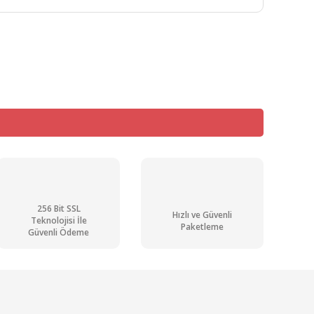
mıza iletebilirsiniz.
256 Bit SSL
Hızlı ve Güvenli
Teknolojisi İle
Paketleme
Güvenli Ödeme