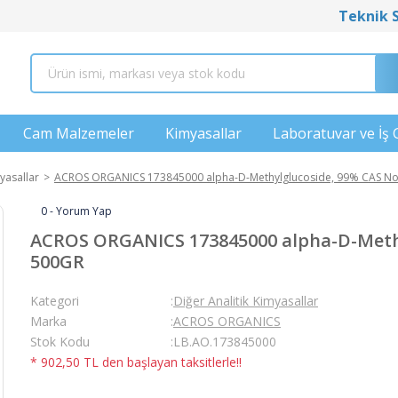
Teknik 
Cam Malzemeler
Kimyasallar
Laboratuvar ve İş 
yasallar
ACROS ORGANICS 173845000 alpha-D-Methylglucoside, 99% CAS No.
0 - Yorum Yap
ACROS ORGANICS 173845000 alpha-D-Methyl
500GR
Kategori
Diğer Analitik Kimyasallar
Marka
ACROS ORGANICS
Stok Kodu
LB.AO.173845000
* 902,50 TL den başlayan taksitlerle!!