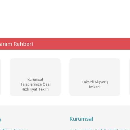
ğer konularda yetersiz gördüğünüz noktaları öneri formunu kullanarak tarafı
Bu ürüne ilk yorumu siz yapın!
Yorum Yaz
lanım Rehberi
Kurumsal
Taksitli Alışveriş
Taleplerinize Özel
İmkanı
Hızlı Fiyat Teklifi
Gönder
ş
Kurumsal