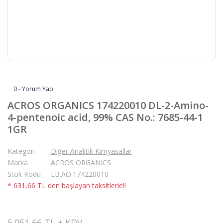
0 - Yorum Yap
ACROS ORGANICS 174220010 DL-2-Amino-
4-pentenoic acid, 99% CAS No.: 7685-44-1
1GR
Kategori
Diğer Analitik Kimyasallar
Marka
ACROS ORGANICS
Stok Kodu
LB.AO.174220010
* 631,66 TL den başlayan taksitlerle!!
5.051,66 TL + KDV