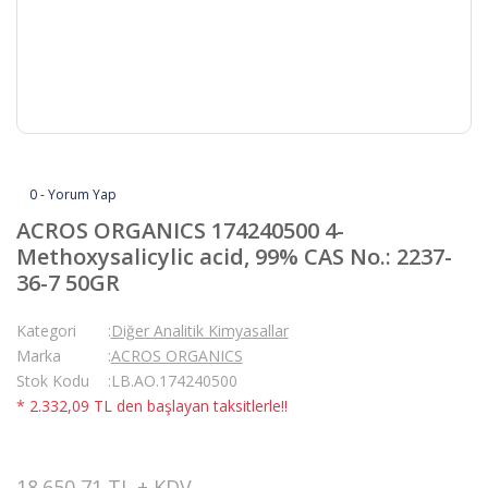
0 - Yorum Yap
ACROS ORGANICS 174240500 4-
Methoxysalicylic acid, 99% CAS No.: 2237-
36-7 50GR
Kategori
Diğer Analitik Kimyasallar
Marka
ACROS ORGANICS
Stok Kodu
LB.AO.174240500
* 2.332,09 TL den başlayan taksitlerle!!
18.650,71 TL + KDV