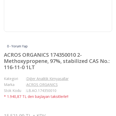
0 - Yorum Yap
ACROS ORGANICS 174350010 2-
Methoxypropene, 97%, stabilized CAS No.:
116-11-0 1LT
Kategori
Diğer Analitik Kimyasallar
Marka
ACROS ORGANICS
Stok Kodu
LB.AO.174350010
* 1.940,87 TL den başlayan taksitlerle!!
15.521,99 TL + KDV