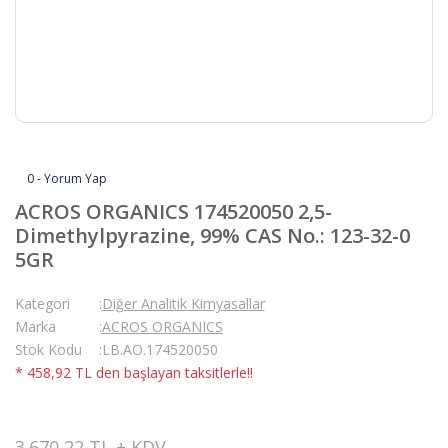
0 - Yorum Yap
ACROS ORGANICS 174520050 2,5-
Dimethylpyrazine, 99% CAS No.: 123-32-0
5GR
Kategori
Diğer Analitik Kimyasallar
Marka
ACROS ORGANICS
Stok Kodu
LB.AO.174520050
* 458,92 TL den başlayan taksitlerle!!
3.670,22 TL + KDV